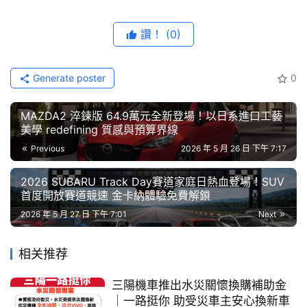
藝
節
全新第三代 Audi Q3 導入更具未來感的設計語彙，雙車型
讚！
(0)
目
Audi Q3 SUV | Q3 Sportback 同步登場，無論是強調實用
空間機能的休旅車型，或是充滿流線跑格的 Sportback，
口
Generate poster
0
皆能滿足不同個性化喜好。車室搭載最新 Digital Stage 數
碑
位虛擬座艙與方向機柱雙撥桿設計，中央 MMI 觸控螢幕支
中
MAZDA2 淬鍊版 64.9萬元全新登場！以日系進口工藝
援智慧型手機連結（Apple CarPlay 與 Android Auto）與
古
美學 redefining 質感與預算界線
車
多元應用程式下載，搭配環艙氛圍照明、三區恆溫空調等配
Previous
2026 年 5 月 26 日 下午 7:17
行
備，打造貼近現代數位生活的豪華座艙。
2026 SUBARU Track Day賽道家庭日熱血登場！SUV
首度開放賽道競速 金卡納體驗免費解鎖
百
大
2026 年 5 月 27 日 下午 7:01
Next
中
古
相关推荐
車
三陽機車推出水災關懷換購補助金
｜一路挺你 助受災車主安心換新車
買