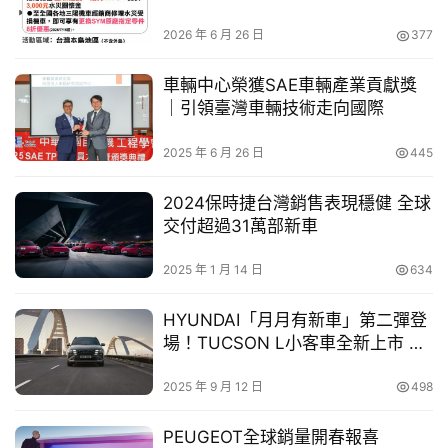
車
2026 年 6 月 26 日
377
幫
幫
車輛中心榮獲SAE車輛產業貢獻獎
忙
｜引領臺灣車輛技術走向國際
在動力與安全機能上，車款搭載 1.5 升渦輪增壓引擎與 48V 
跨
2025 年 6 月 26 日
445
輕油電系統，兼顧高效與順暢的動力輸出；底盤採用跑車化
界
玩
轉向系統提升過彎精準度，並可透過 Audi drive select 可
2024保時捷台灣銷售表現穩健 全球
C
程式車身動態系統隨心調整駕駛模式。此外，全車系配備完
交付超過31萬部新車
A
整 Level 2 駕駛輔助科技、智慧停車輔助，搭配可彈性調整
R
2025 年 1 月 14 日
634
的後座空間，全面兼顧個性駕馭、安全與實用機能。
HYUNDAI「月月有新車」第二彈登
多元移動服務方案 開啟豪華移動新模式
場！TUCSON L小客車全新上市 強
勢開賣
台灣奧迪攜手格上租車，於全台格上汽車服務據點提供多元
2025 年 9 月 12 日
498
1
移動方案
，讓生活用車更具彈性：
PEUGEOT全球銷量開春報喜