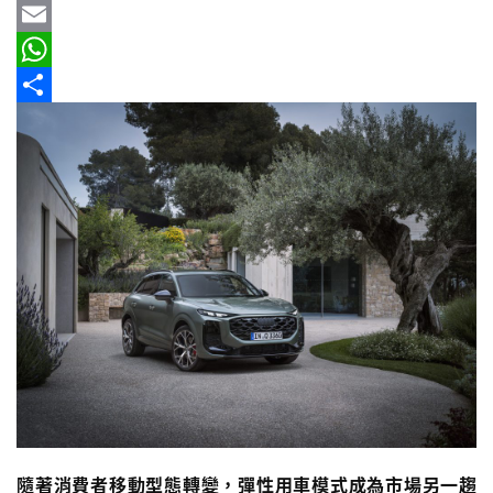
b
e
r
m
Y
車
情
o
e
a
a
E
報
o
a
i
h
m
W
k
d
l
o
a
h
分
車
s
o
i
a
享
輛
空
M
l
t
間
a
s
實
i
A
測
l
p
汽
p
車
／
機
車
試
駕
隨著消費者移動型態轉變，彈性用車模式成為市場另一趨