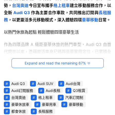
影
勢，
台灣奧迪
今日宣布攜手
格上租車
建立移動服務合作，以
音
全新 
Audi Q3
 作為主要合作車款，共同推出訂閱與
長租服
務
，以更靈活多元移動模式，深入體驗四環
豪華移動
日常。
台
灣
以熱門休旅為起點 輕鬆體驗四環豪華生活
車
與
作為四環品牌 A 級距豪華休旅的熱門車型，Audi Q3 自首
生
代問世以來，憑藉靈活車身尺碼與豪華實用定位，已累積全
活
球超過 250 萬名車主的肯定；台灣奧迪總裁安薩瑞 (Rahil 
獎
Expand and read the remaining 67%
Ansari) 提到：「現代消費者用車習慣及接觸豪華新車方式
持續改變，除傳統購車之外，也期待以彈性多元、低負擔方
跨
式，率先體驗品牌與產品魅力。台灣奧迪持續拓展多元移動
界
Audi Q3
Audi SUV
Audi台灣
玩
服務，此次與格上租車首度合作，因應國內用車趨勢，推出
Audi訂閱服務
Audi長租
Q3租賃
C
訂閱與長租多元服務方案，讓消費者可依自身移動需求，有
台灣奧迪
格上租車
汽車訂閱制
A
靈活方式體驗 Audi Q3 全面進化的駕馭魅力。」
豪華休旅車
豪華用車
豪華移動
R
都會休旅
長租服務
綜
馭進新境 Audi Q3 雙車型 匯聚四環科技