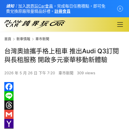
通知：
加入
跨界玩Car會員
，完成每日任務積點，即可免
費兌換原廠限量精品好禮。
註冊會員
首頁
新車情報
車市新聞
台灣奧迪攜手格上租車 推出Audi Q3訂閱
與長租服務 開啟多元豪華移動新體驗
2026 年 5 月 26 日 下午 7:20
車市新聞
309 views
F
首
a
L
頁
c
i
T
e
n
h
G
新