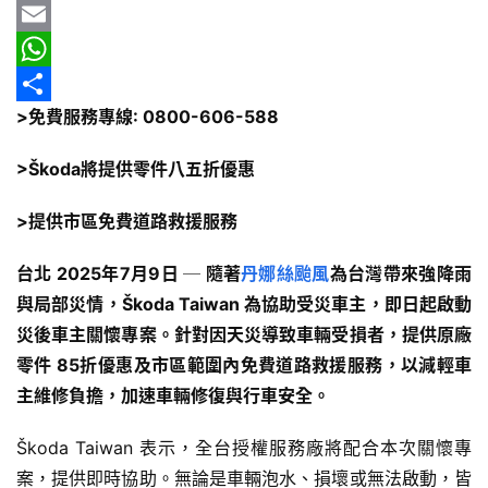
車
b
e
r
m
Y
情
o
e
a
a
E
報
o
a
i
h
m
W
>免費服務專線: 0800-606-588
k
d
l
o
a
h
分
車
輛
s
o
i
a
享
>Škoda將提供零件八五折優惠
空
M
l
t
間
>提供市區免費道路救援服務
a
s
實
測
i
A
台北 202
5
年
7
月
9
日 ─ 隨著
丹娜絲颱風
為台灣帶來強降雨
l
p
與局部災情，Škoda Taiwan 為協助受災車主，即日起啟動
汽
p
災後車主關懷專案。針對因天災導致車輛受損者，提供原廠
車
零件 85折優惠及市區範圍內免費道路救援服務，以減輕車
／
機
主維修負擔，加速車輛修復與行車安全。
車
試
Škoda Taiwan 表示，全台授權服務廠將配合本次關懷專
駕
案，提供即時協助。無論是車輛泡水、損壞或無法啟動，皆