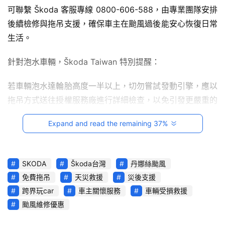
影
可聯繫 Škoda 客服專線 0800-606-588，由專業團隊安排
音
後續檢修與拖吊支援，確保車主在颱風過後能安心恢復日常
生活。
台
灣
針對泡水車輛，Škoda Taiwan 特別提醒：
車
與
若車輛泡水達輪胎高度一半以上，切勿嘗試發動引擎，應以
生
拖吊方式送往授權服務廠進行詳細檢查，以免引發更嚴重的
活
損害。此外，面對颱風季節來臨，也呼籲車主：
獎
Expand and read the remaining 37%
●停車應盡量避開低窪地區
跨
界
●行經積水道路時保持警覺，避免強行通過
SKODA
Škoda台灣
丹娜絲颱風
玩
免費拖吊
天災救援
災後支援
C
●平時可主動檢查保險與緊急聯絡資源，提升災害應變能力
跨界玩car
車主關懷服務
車輛受損救援
A
R
颱風維修優惠
Škoda Taiwan 表示，未來仍將持續落實車主關懷承諾，提
綜
供完善售後支援，與全台車主一同面對天候挑戰，守護每一