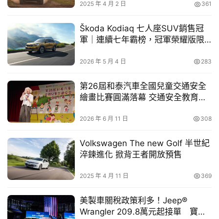
2025 年 4 月 2 日
361
車
幫
Škoda Kodiaq 七人座SUV銷售冠
幫
軍｜連續七年霸榜，冠軍榮耀版限
忙
量登場
2026 年 5 月 4 日
283
跨
界
第26屆和泰汽車全國兒童交通安全
玩
繪畫比賽圓滿落幕 交通安全教育向
版權屬於跨界玩Car。发布者：medi，转转请注明出处：
C
下扎根
https://playcarcare.com/index.php/10184.html
A
2026 年 6 月 11 日
308
R
Volkswagen The new Golf 半世紀
淬鍊進化 掀背王者開放預售
2025 年 4 月 11 日
369
美製車關稅政策利多！Jeep®
Wrangler 209.8萬元起接單 寶嘉