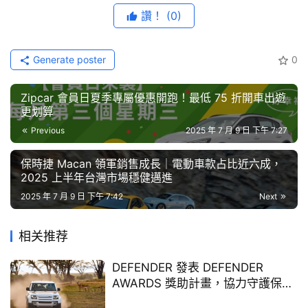
藝
讚！
(0)
段安全旅程。如需更多資訊與即時協助，請聯繫 Škoda 免
節
目
費客服專線：0800-606-588。
Generate poster
0
口
碑
Zipcar 會員日夏季專屬優惠開跑！最低 75 折開車出遊
中
更划算
古
Previous
2025 年 7 月 9 日 下午 7:27
車
行
保時捷 Macan 領軍銷售成長｜電動車款占比近六成，
2025 上半年台灣市場穩健邁進
百
2025 年 7 月 9 日 下午 7:42
Next
大
中
相关推荐
古
車
DEFENDER 發表 DEFENDER
Close Ad
AWARDS 獎助計畫，協力守護保育
與人道主義
買