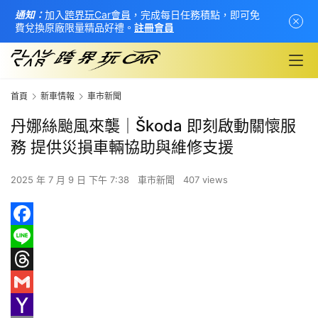
通知：
加入
跨界玩Car會員
，完成每日任務積點，即可免
費兌換原廠限量精品好禮。
註冊會員
首頁
新車情報
車市新聞
丹娜絲颱風來襲｜Škoda 即刻啟動關懷服
務 提供災損車輛協助與維修支援
2025 年 7 月 9 日 下午 7:38
車市新聞
407 views
F
首
a
L
頁
c
i
T
e
n
h
G
新