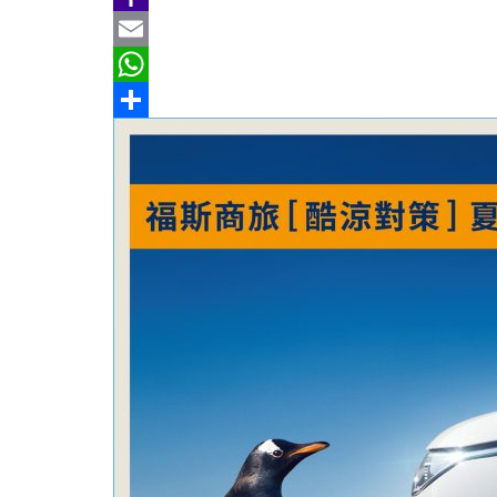
b
e
r
m
Y
o
e
a
a
E
o
a
i
h
m
W
k
d
l
o
a
h
分
s
o
i
a
享
M
l
t
a
s
i
A
l
p
p