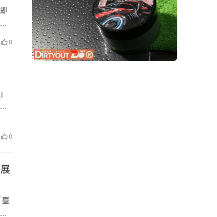
即
出
著除
0
輛安
原…
心」
優
豪華
的亮
0
參展
「臺
造