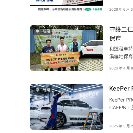
中部年度最
面對即將到來的盛夏出遊旺季，不論是長途旅行
2026 年 6 月 
車」，預計
出的「酷涼對策」夏季健檢活動自即日起至 7 
一。 【H
全方位把關。各項原廠零件特惠與驚喜回廠禮數
業…
守護二仁
候，欲了解更多活動資訊，請洽福斯商旅全台服
車市新聞
保育
(https://www.facebook.com/VW.Bulli.T
和運租車持
*回廠禮遇券及大苑子夏日特調數量有限，送完
溪棲地保育
*品牌好朋友回饋專案及 My eVanLife專屬回
育計畫外，
2026 年 4 月 
*指定新輪胎與保固規範及詳細促銷內容，請洽
邀請經濟部
*優惠商品數量有限，售完為止，詳細促銷內容請洽全
推動。 以
斯商旅保留修改與調整本活動規則之權利。
年…
KeePer
車市新聞
KeePer
CAFE!
為消費者帶來
職人級的鍍
2025 年 3 月 
咖啡和餐點