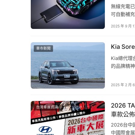
心情。
無線充電已
可自動補充
回廠即享最高規格免費健檢
11 kW
2025 年 9 月 1
了停車位上
福斯商旅 「酷涼對策」 夏季健檢活動期間，只
Cayen
全檢測，讓您的愛車煥然一新。在車輛健檢中如
Kia S
車市新聞
–  風箱清洗＋抗敏粉塵濾網 超值套餐$3,368起
Kia總代理
的品牌精神
–  車室雙效淨化清潔組 加購價$999起
質的購車體
進口電動車品
–  品牌好朋友回饋專案，機油買3送1，煞車/電瓶
2025 年 2 月 
眼成績，榮
–  米其林輪胎買3送1
2026
台灣車展資訊
–  指定原廠精品配件特惠價
車款公佈
2026台
–  My eVanLife App用戶獨享專屬回廠禮遇券
中國際會展