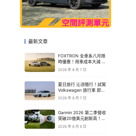
最新文章
FOXTRON 全車系八月限
時優惠！用車成本大減 開
啟「零稅金＋零保養」純
2026 年 8 月 7 日
電新生活
夏日旅行 沁涼隨行！試駕
Volkswagen 旅行車 即享
精品咖啡卡
2026 年 8 月 7 日
Garmin 2026 第二季營收
突破20億美元創新高！收
購 TrainingPeaks、
2026 年 8 月 6 日
TrainHeroic 擴展智慧訓
練生態圈