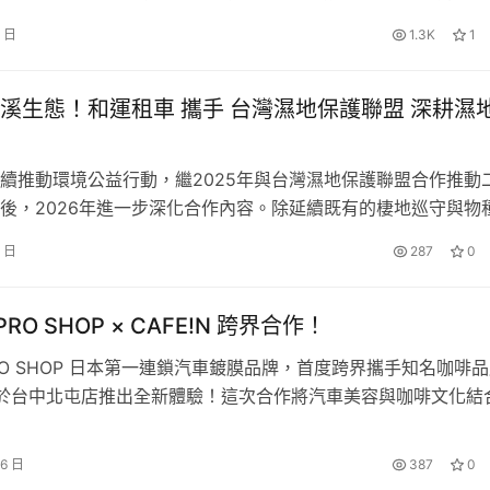
受矚目的汽車盛會。本次正式公布參展品牌「HYUNDAI現代汽
還是日常通勤，維持最佳車況都是安全出行的唯一保障。福斯商
3 日
1.3K
1
將於現場展出多款人氣車型與最新車壇科技，成為本屆車展焦點
月底止，不僅守護車主荷包，更從輪胎安全、冷氣空調到車室淨化
YUNDAI品牌預計展出車款】 本屆台中國際新車大展由台中市汽
量有限，敬邀車主及早規劃行程並提前預約回廠，避免夏日高峰
溪生態！和運租車 攜手 台灣濕地保護聯盟 深耕濕
務中心、福斯商旅官方粉絲團
aiwan/) 或免付費服務專線：0800-889-699。
續推動環境公益行動，繼2025年與台灣濕地保護聯盟合作推動
為止，品項調整不另行通知。
後，2026年進一步深化合作內容。除延續既有的棲地巡守與物
廠禮遇券限已過保車輛。
也結合本業優勢，提供iRent移動資源支援長程巡守與場域監測
8 日
287
0
福斯商旅全台服務中心。
水利署第六河川分署副分署長吳宗寶出席活動，共同見證合作持
台服務中心，或撥打免付費服務專線 0800-889-699，台
移動資源支援棲地巡守提升保育工作的機動性 在既有合作基礎上
 PRO SHOP × CAFE!N 跨界合作！
 PRO SHOP 日本第一連鎖汽車鍍膜品牌，首度跨界攜手知名咖啡
N，於台中北屯店推出全新體驗！這次合作將汽車美容與咖啡文化結
前所未有的享受。在這裡，您不僅可以感受 KeePer PRO SH
膜服務，讓愛車煥然一新；同時也能享受 CAFE!N 精心調製的
26 日
387
0
，讓等待變成一種品味享受。Kee…