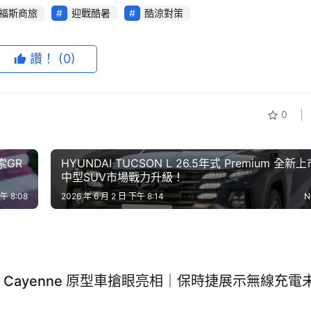
福斯商旅
迎戰酷暑
酷涼對策
讚！
(0)
0
索GR
HYUNDAI TUCSON L 26.5年式 Premium 全新
中型SUV市場戰力升級！
回廠享免費冷氣健檢及23項車輛安全檢測
午 8:08
2026 年 6 月 2 日 下午 8:14
N
牌回饋專案
卻循環與輪胎耗損，正迎來嚴苛的挑戰，為了讓車主在盛夏出行
對策」夏季健檢專案，透過原廠專業售服體系的嚴格檢驗，確保
手搖品牌「大苑子™」，活動期間回廠不僅能體驗專業守護，更
 Cayenne 原型車搶眼亮相｜保時捷展示無線充電
況檢查交給福斯商旅，您只需專注享受精彩的路上風景，迎接沁