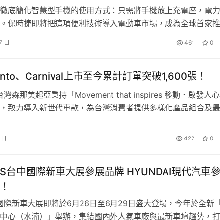
徹底簡化智慧型手機的使用方式：只需將手機放上充電座，電力
。保時捷即將把這項便利技術導入電動車市場，成為全球首家推
 單一基座感應充電系統的汽車品牌。所謂「One-Box」設計，意味
7 日
461
0
的地面基座外，不必再額外安裝壁掛式充電樁。全新純電世代的
要前往福斯商旅全台服務中心，即可享有免費冷氣健檢及23項車
ne 將成為首款可選配車端設備的保時捷車系。一部身披螢光塗裝的
發現需要保養或維修，福斯商旅同步提供以下服務及優惠：
orento、Carnival上市至今累計訂單突破1,600張！
台灣森那美起亞秉持「Movement that inspires 移動．啟發人
，致力導入新世代車款，為台灣消費者提供多樣化產品組合及最
驗與服務。Kia同步迎來金蛇報喜慶豐餘，不僅蟬聯2024年非
牌銷售冠軍，旗下進口極致休旅The Sportage更以 4,599台
/火星塞/水幫浦 任選兩件75折
6 日
422
0
登2024年同級進口SUV銷…
 TAS台中國際新車大展參展品牌 HYUNDAI現代汽車
！
中國際新車大展即將於6月26日至6月29日盛大登場，今年於全新
 (限過保車輛使用)
中心（水湳）」舉辦，集結國內外人氣車廠與最新車壇趨勢，打