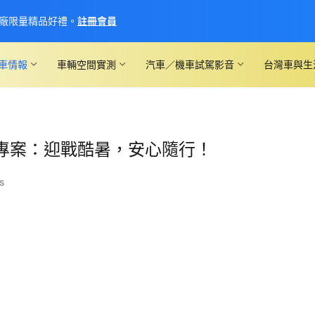
廠限量精品好禮。
註冊會員
車情報
車輛空間實測
汽車／機車試駕影音
台灣車與生
專案：迎戰酷暑，安心隨行！
s