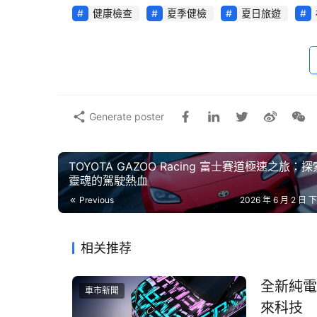
健康檢查
夏季健檢
夏日旅遊
Generate poster
TOYOTA GAZOO Racing 富士賽道極速之旅：探
靈魂的駕駛熱血
酷涼對策
」
夏季健檢
即日起正式起跑，預約
Previous
2026 年 6 月 2 日 下
米其林輪胎買3送1，再享多重好禮優惠及品
面對逐年攀升的夏季高溫，車輛的空調系統、冷
相关推荐
擁有最安心的後盾，
福斯商旅
即日起推出「酷涼
維持最佳狀態。福斯商旅更跨界攜手人氣鮮果茶
全新純電
車市新聞
嚐專屬的夏日特調飲品。這個夏天，將繁瑣的車
來科技