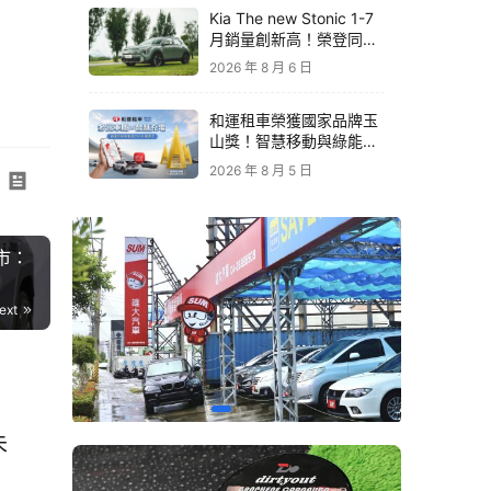
Kia The new Stonic 1-7
月銷量創新高！榮登同級
進口車銷售亞軍｜79.9萬
2026 年 8 月 6 日
元起再享原廠電子後視鏡
升級
和運租車榮獲國家品牌玉
山獎！智慧移動與綠能創
新 打造低碳永續新價值
2026 年 8 月 5 日
上市：
ext
時能
車況
能品
未
涼好