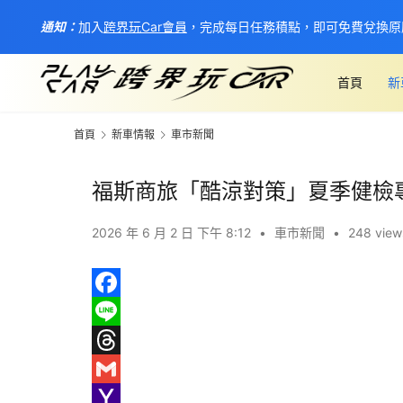
通知：
加入
跨界玩Car會員
，完成每日任務積點，即可免費兌換原
首頁
新
首頁
新車情報
車市新聞
福斯商旅「酷涼對策」夏季健檢
2026 年 6 月 2 日 下午 8:12
•
車市新聞
•
248 view
F
a
L
c
i
T
e
n
h
G