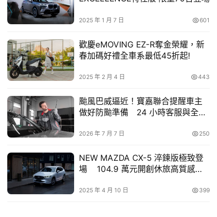
幫
忙
2025 年 1 月 7 日
601
跨
歡慶eMOVING EZ-R奪金榮耀，新
界
春加碼好禮全車系最低45折起!
玩
C
2025 年 2 月 4 日
443
A
四環純電新世代來襲 Audi Q6 e-tron 車系登台
R
颱風巴威逼近！寶嘉聯合提醒車主
做好防颱準備 24 小時客服與全台
Audi Q6 e-tron作為首款以PPE (Premium Platform 
授權服務廠守護行車安全
3
Electric)電動平台打造的純電休旅，並率先搭載E
 1.2電子
2026 年 7 月 7 日
250
架構，結合嶄新數位座艙、智慧聯網科技與卓越續航性能，
NEW MAZDA CX-5 淬鍊版極致登
為純電豪華駕馭帶來全新體驗。車身承襲Audi純電家族設計
場 104.9 萬元開創休旅高質感新
美學，結合銳利的燈組線條、封閉式水箱護罩與流線空力造
境
型，展現電動世代的科技與運動氣息。
2025 年 4 月 10 日
399