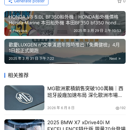
Generate poster
0
目
HONDA V8 5.0L BF350船外機│HONDA船外機價格
口
Honda Marine 本田船外機 本田BF350 bf350 honda
碑
price 遊艇引擎 船引擎
中
Previous
2025 年 3 月 29 日 上午 10:53
台灣奧迪總裁安薩瑞 (Rahil Ansari) 提及：「眾人期待的
古
歡慶LUXGEN n⁷交車滿週年限時推出「免費健檢」4月
車
Audi Q6 e-tron，今日正式上市！Audi Q6 e-tron 不僅是
1日起正式開跑
行
四環品牌電能移動的重要里程碑，更以革新設計與科技，開
2025 年 3 月 31 日 下午 7:22
Next
啟Audi的新時代。我們將持續油電並行的品牌策略，為消費
百
者提供多元選擇，滿足不同駕馭需求。未來，更多令人振奮
大
相关推荐
的車款將陸續來台，邀請所有車迷與Audi Family一同見證
中
四環品牌的進化歷程。」
MG歐洲累積銷售突破100萬輛｜西
古
班牙設廠加速布局 深化歐洲市場版
車
圖
2026 年 6 月 8 日
192
買
車
2025 BMW X7 xDrive40i M
幫
EXCELLENCE特仕版 限量70台登場