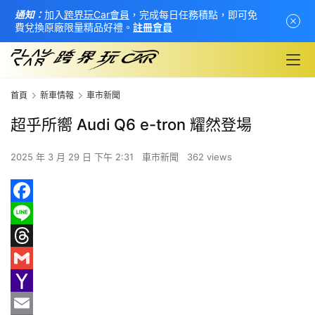
通知：
加入
跨界玩Car會員
，完成每日任務積點，即可免
費兌換原廠限量精品好禮。
註冊會員
首頁
新車情報
車市新聞
超乎所嚮 Audi Q6 e-tron 耀然登場
2025 年 3 月 29 日 下午 2:31
車市新聞
362 views
F
首
頁
a
L
c
i
T
新
e
n
h
G
車
b
e
r
m
Y
情