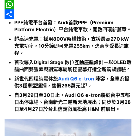
報
o
e
a
a
E
o
a
i
h
m
W
車
PPE
純電平台首發：Audi首款PPE（Premium
k
d
l
o
a
h
分
輛
Platform Electric）平台純電車款，開啟四環新篇章。
s
o
i
a
享
空
超高速充電：採用800V架構技術，支援最高270 kW
間
M
l
t
充電功率，10分鐘即可充電255km，恣意享受長途旅
實
程。
a
s
測
首次導入Digital Stage 數位互動座艙設計－以OLED環
i
A
艙曲面雙螢幕與副駕專屬觸控螢幕打造全新駕馭體驗。
汽
l
p
新世代四環純電休旅
Audi Q6 e-tron
陣容，全車系提
車
p
1
供3種車型選擇，售價265萬元起
。
／
機
自3月29日至30日止，Audi Q6 e-tron將於台中五都
車
日出停車場、台南新光三越新天地展出；同步於3月28
試
日至4月27日於台北信義微風松高 H&M 前展出。
駕
影
音