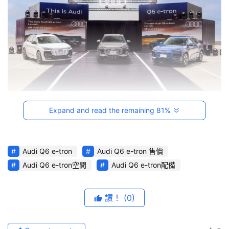
台
灣
車
與
生
活
獎
 繼三月初新一代Audi A3 Sportback上市以來，台灣奧迪
Expand and read the remaining 81%
跨
持續推進油電並行的品牌理念，緊接著帶來全方位豪華純電
界
1
新作 ─ Audi Q6 e-tron，建議售價265萬元起
，宣告四
玩
環產品新世代正式來臨。
Audi Q6 e-tron
Audi Q6 e-tron 售價
C
Audi Q6 e-tron空間
Audi Q6 e-tron配備
A
R
綜
讚！
(0)
藝
節