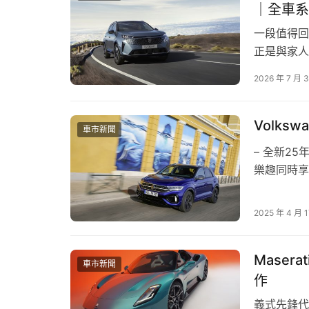
｜全車系
一段值得回
正是與家人、
嘉聯合以「E
2026 年 7 月 
出 8 月
學、駕馭樂
於一年一度的台灣車壇盛事「Taiwan Car of th
Volks
車市新聞
「2026 最佳進口豪華小型電動車」殊榮！作為
觀，結合永續材質打造的高質感座艙，完美演繹斯堪
– 全新2
樂趣同時享有
Google 車載資訊娛樂系統，帶來直覺流暢的人車
跑車運動感
標配完整的主被動安全科技與先進駕駛輔助系統
的Volksw
備受肯定的新世代首選。
2025 年 4 月 
主享首年低月
Maser
車市新聞
作
義式先鋒代表