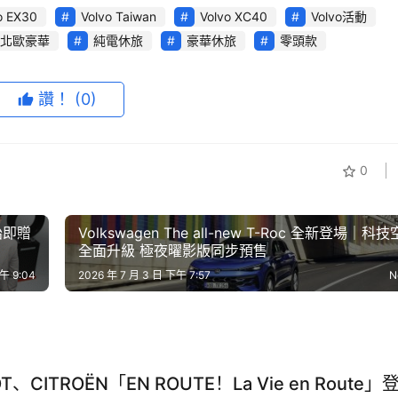
o EX30
Volvo Taiwan
Volvo XC40
Volvo活動
陳，完美展現車主的豪華品味。其搭載的小排量 MHEV 輕油電
北歐豪華
純電休旅
豪華休旅
零頭款
與養車成本更貼近消費者期待。結合 VOLVO 傲視群雄的安全
休旅級距的理想座駕。
讚！
(0)
0
胎即贈
Volkswagen The all-new T-Roc 全新登場｜科
全面升級 極夜曜影版同步預售
午 9:04
2026 年 7 月 3 日 下午 7:57
N
T、CITROËN「EN ROUTE！La Vie en Route」