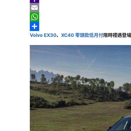
b
e
r
m
Y
o
e
a
a
E
o
a
i
h
m
W
Volvo EX30
、
XC40
零頭款
低月付
限時禮遇登
k
d
l
o
a
h
分
s
o
i
a
享
M
l
t
a
s
i
A
l
p
p