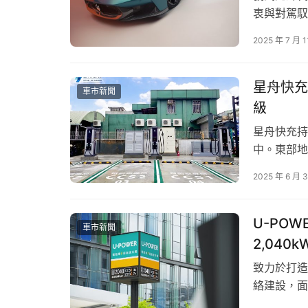
衷與對駕馭
牌的純粹能量
2025 年 7 月 1
Festiv
MCPUR…
星舟快充
車市新聞
級
星舟快充持
中。東部地
合型站點，
2025 年 6 月 
站，深入生
能，首波完
動車主享受
U-PO
車市新聞
2,040k
致力於打造
絡建設，面
臺北內湖民