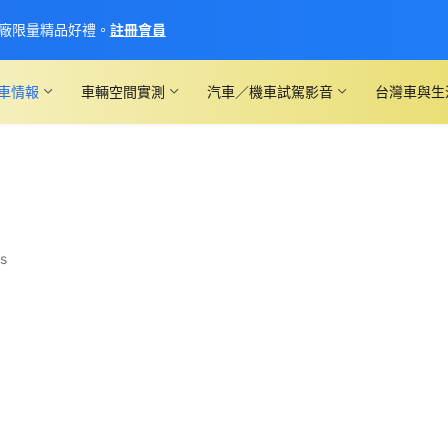
廠限量精品好禮。
註冊會員
車情報
車輛空間實測
汽車／機車試駕影音
台灣車與生
s