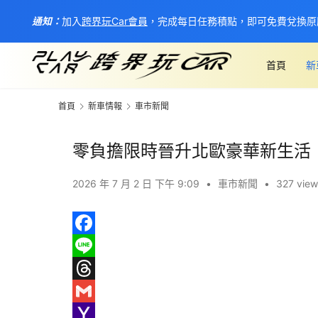
通知：
加入
跨界玩Car會員
，完成每日任務積點，即可免費兌換原
首頁
新
首頁
新車情報
車市新聞
零負擔限時晉升北歐豪華新生活
2026 年 7 月 2 日 下午 9:09
•
車市新聞
•
327 view
F
a
L
c
i
T
e
n
h
G