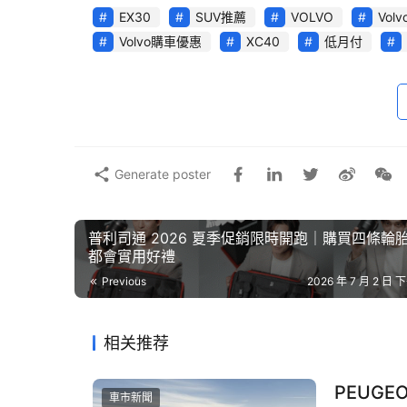
EX30
SUV推薦
VOLVO
Volv
學設計，搭配簡潔洗鍊的車身線條與高質感座艙鋪
Volvo購車優惠
XC40
低月付
力，更兼具低稅金與高效能雙重優勢，讓日常代步
與標準，全面守護每一次出行，無疑是豪華都會
Generate poster
普利司通 2026 夏季促銷限時開跑｜購買四條輪
都會實用好禮
Previous
2026 年 7 月 2 日 下
相关推荐
PEUGEO
車市新聞