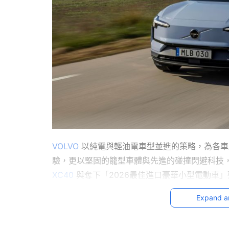
VOLVO
 以純電與輕油電車型並進的策略，為各
驗，更以堅固的籠型車體與先進的碰撞閃避科技
XC40
 與奪下「2026最佳進口豪華小型電動車」殊榮
專案；另外，榮膺「2026最佳進口豪華中大型SUV」的
Expand a
率專案，再加贈一年乙式全險與第四年延長保固
作為都會型休旅的最佳選擇，Volvo XC40 以