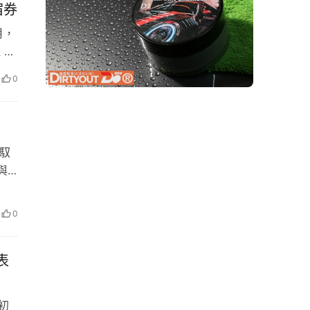
宿券
月，
 寶
，推
0
美
化外
合 
駕馭
與
A，
迷
中最
月入
0
表
的初