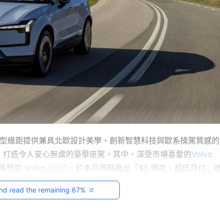
車型級距提供兼具北歐設計美學、創新智慧科技與歐系操駕質感的
，打造令人安心無虞的豪華座駕。其中，深受市場喜愛的
Volvo 
的 Volvo 
EX30
，於本月限時推出「$0 頭款、超低月付」
 Volvo XC90 也乘勢加碼，部分車型提供 120 萬 40 期
nd read the remaining 67%
，零負擔輕鬆升級，盡享源自北歐的質感生活與安心駕馭。
兼具北歐時尚與實用機能的定位深植人心。承襲 VOLVO 家族化北