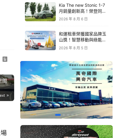
Kia The new Stonic 1-7
動
月銷量創新高！榮登同級
規格
進口車銷售亞軍｜79.9萬
2026 年 8 月 6 日
元起再享原廠電子後視鏡
升級
和運租車榮獲國家品牌玉
山獎！智慧移動與綠能創
新 打造低碳永續新價值
2026 年 8 月 5 日
技空間
ext
登場