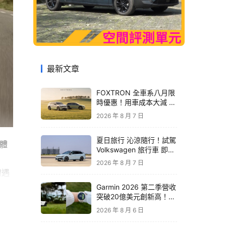
最新文章
FOXTRON 全車系八月限
時優惠！用車成本大減 開
啟「零稅金＋零保養」純
2026 年 8 月 7 日
電新生活
夏日旅行 沁涼隨行！試駕
體
Volkswagen 旅行車 即享
精品咖啡卡
2026 年 8 月 7 日
禮遇
零利
Garmin 2026 第二季營收
突破20億美元創新高！收
購 TrainingPeaks、
2026 年 8 月 6 日
TrainHeroic 擴展智慧訓
歐美
練生態圈