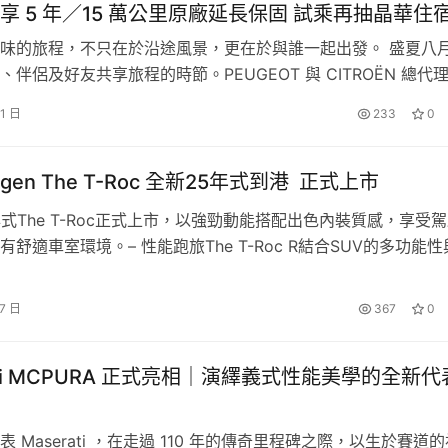
享 5 年／15 萬公里原廠延長保固 試乘再抽晶華住
味的旅程，不只在於沿途風景，更在於與誰一起出發。 盛夏八
伴侶及好友共享旅程的時節。PEUGEOT 與 CITROËN 總代理
N ROUTE! La Vie en Route｜法式日常，即刻啟程」為主題
31 日
233
0
限時購車禮遇，邀請消費者從一場試乘開始，感受源自法國的設計
趣與自在生活態度，開啟屬於自己的下…
e Year 車訊風雲獎」中，Volvo EX30 憑藉出眾實力，一舉奪下
wagen The T-Roc 全新25年式到港 正式上市
新世代純電車型的指標，EX30 以俐落的車身比例與鮮明的個性
地那維亞設計美學。車內配置 12.3 吋中央觸控螢幕，無縫整
5年式The T-Roc正式上市，以強勁動能搭配出色內裝質感，享受
舒適車室環境。– 性能跑旅The T-Roc R結合SUV的多功能性
互動體驗。此外，EX30 更承襲了 VOLVO 一脈相承的安全 DN
，完美展現Volkswagen對駕馭樂趣與實用性的追求，是熱血車
，被譽為同級最安全的
純電休旅
之一，無疑是豪華小型純電市場
agen R系列性能車首選。– 25年式The T-Roc 114.8萬元起，本
17 日
367
0
付5,168…
ati MCPURA 正式亮相｜演繹義式性能美學的全新代
 Maserati ，在走過 110 年的傳奇里程碑之際，以生於賽道