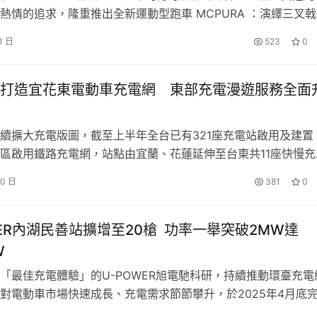
熱情的追求，隆重推出全新運動型跑車 MCPURA ：演繹三叉
、純粹優雅以及純粹性能。 Maserati在 2025 年 Goodwoo
1 日
523
0
al of Speed （古德伍德速度嘉年華） 上首度公開了全新性能傑作 
打造宜花東電動車充電網 東部充電漫遊服務全面
續擴大充電版圖，截至上半年全台已有321座充電站啟用及建置
區啟用鐵路充電網，站點由宜蘭、花蓮延伸至台東共11座快慢充
全面升級東部補電便利性；西部則與城市車旅合作啟用67座充
30 日
381
0
活圈解決里程焦慮。不僅積極建置站點，星舟快充同步強化軟體
成與Luxgen串接隨插即充功能，並計畫串接更多電動車款，要
更…
WER內湖民善站擴增至20槍 功率一舉突破2MW達
W
「最佳充電體驗」的U-POWER旭電馳科研，持續推動環臺充電
對電動車市場快速成長、充電需求節節攀升，於2025年4月底
善站的升級工程。此次升級不僅將充電席次從12席擴增至20席