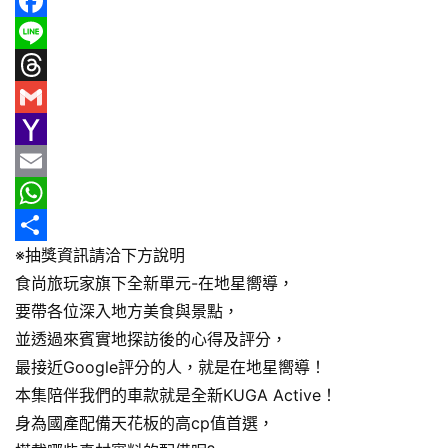
新
F
車
情
a
L
報
c
i
T
e
n
h
G
車
b
e
r
m
Y
輛
空
o
e
a
a
E
間
o
a
i
h
m
W
實
※抽獎資訊請洽下方說明
k
d
l
o
a
h
分
測
食尚旅玩家旗下全新單元-在地星嚮導，
s
o
i
a
享
要帶各位深入地方美食與景點，
汽
M
l
t
車
並透過來賓實地探訪後的心得及評分，
a
s
／
最接近Google評分的人，就是在地星嚮導！
i
A
機
本集陪伴我們的車款就是全新KUGA Active！
車
l
p
身為國產配備天花板的高cp值首選，
試