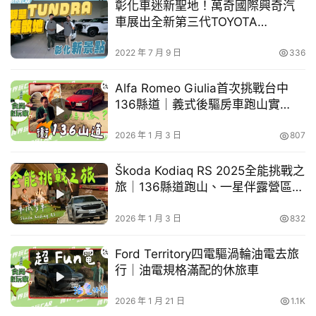
彰化車迷新聖地！萬奇國際興奇汽
買
https://playcarcare.com/index.php/4410.html
車展出全新第三代TOYOTA
車
TUNDRA全車系(上集)
幫
2022 年 7 月 9 日
336
幫
忙
Alfa Romeo Giulia首次挑戰台中
136縣道｜義式後驅房車跑山實
跨
測 #AlfaRomeoGiulia #136縣道 #
界
跑山 #後驅房車 #義式操控 #跨界玩
2026 年 1 月 3 日
807
玩
CAR
C
Škoda Kodiaq RS 2025全能挑戰之
A
旅│136縣道跑山、一星伴露營區烤
R
肉、七人座大空間休旅車家用推
薦，一車抵多車，是一款全能好用
2026 年 1 月 3 日
832
的休旅車
Ford Territory四電驅渦輪油電去旅
行｜油電規格滿配的休旅車
2026 年 1 月 21 日
1.1K