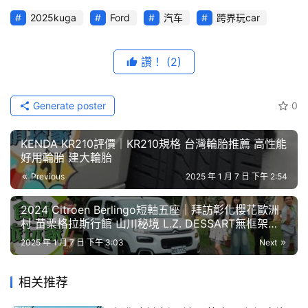
綜
2025kuga
Ford
汽车
跨界玩car
藝
節
目
讚！
(2)
口
Generate poster
0
碑
中
Close Ad
古
KENDA KR210評價│KR210規格 台灣輪胎推薦 高性能
好用輪胎 建大輪胎
車
行
Previous
2025 年 1 月 7 日 下午 2:54
2024 Citroen Berlingo短軸五座│拜訪彰化櫻花歐洲
百
村 苗栗格拉斯行館 山川秘境 L.Z. DESSART無框架甜
大
點 布丁狗
2025 年 1 月 7 日 下午 3:03
Next
中
古
車
相关推荐
版權屬於跨界玩Car。发布者：Playcar，转转请注明出处：