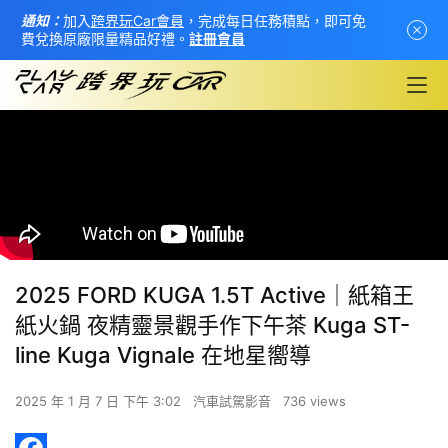
通知：
加入
跨界玩Car會員
，完成每日任務積點，即可免
費兌換原廠限量精品好禮。
註冊會員
2025 FORD KUGA 1.5T Active│紙箱王
紙火鍋 夜精靈景觀手作下午茶 Kuga ST-
line Kuga Vignale 在地星嚮導
首
2025 年 1 月 7 日 下午 3:02
汽車試駕影音
736 views
頁