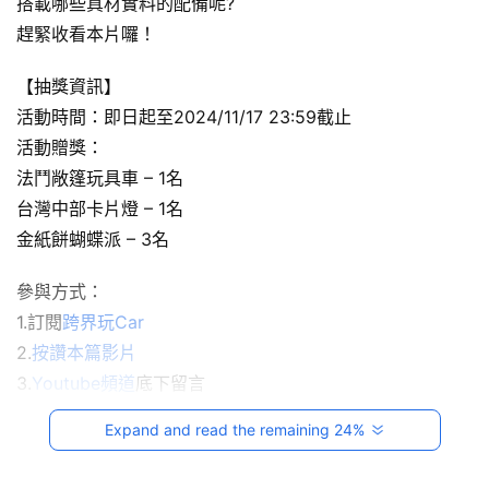
p
搭載哪些真材實料的配備呢?
駕
趕緊收看本片囉！
影
音
【抽獎資訊】
活動時間：即日起至2024/11/17 23:59截止
台
活動贈獎：
灣
車
法鬥敞篷玩具車 – 1名
與
台灣中部卡片燈 – 1名
生
金紙餅蝴蝶派 – 3名
活
獎
參與方式：
1.訂閱
跨界玩Car
跨
2.
按讚本篇影片
界
3.
Youtube頻道
底下留言
玩
抽獎公布時間：2024/11/18
C
Expand and read the remaining 24%
敬請鎖定 跨界玩Car官網：
https://www.playcar.org/
A
R