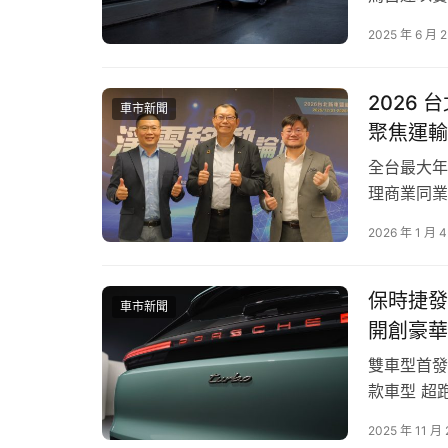
正與Lexus不斷追求驚艷生活風格的態度不謀而
推出全新 N
那一面。「我的價值 我主張」，現在就按下拍攝鍵
2025 年 6 月 
場標配雙前
作的機會。
化的中型休
2026
*禮品恕不挑選，敬請見諒。
車市新聞
聚焦運輸
【2025 LEXUS MY FILM短影音生活影展 活動
全台最大年
理商業同業
■ 活動主題：我的價值 我主張
移動論壇」
2026 年 1 月 
堂，從政策
■ 徵件主題：關於社會 我發聲、關於突破 我挑
與行動路徑
論壇…
■ 徵件期間：2025/3/27(四) – 2025/5/25(日)
保時捷發
車市新聞
開創豪華
■ 作品規範：1分鐘（60秒）內直式短影音，拍
雙車型首發： 全
款車型 超跑
■ 參賽資格：無年齡與國籍限制
秒，極速上
2025 年 11 月
■ 詳細辦法請上LEXUS MY FILM活動官網（
htt
功率達 40