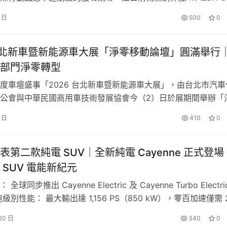
合。Lexus邀你勇敢記錄想說的、想做的，讓世界看到你獨一無二
EW MAZDA CX-5 20S 淬鍊版車型，以售價 104.9 萬元，領
，以你的Amazing視角拍出豐厚獎金，抓住與3位評審導師共
2 日
500
0
座導流式通風真皮座椅及高階 BOSE® 環繞音響，不只為競爭
旅級距樹立全新價值標竿，也迅即…
 台北新車暨新能源車大展「淨零移動論壇」圓滿舉行
部門淨零轉型
資訊】
度車壇盛事「2026 台北新車暨新能源車大展」，由台北市汽車
公會與中華民國商用車技術發展協會今（2）日於展期間舉辦「
，邀集中央部會、產業公協會、研究機構與國內外車廠代表齊聚
4 日
410
0
、技術到產業實務面，深入探討運輸部門邁向淨零排放的關鍵策
戰、關於生活 我探索
，展現大會積極回應 2050 淨零排放目標 的具體行動與公共責
表第二款純電 SUV｜全新純電 Cayenne 正式登場
 SUV 電能新紀元
攝工具與影片類型均不限
球同步推出 Cayenne Electric 及 Cayenne Turbo Electri
級別性能： 最大輸出達 1,156 PS（850 kW），零百加速僅需 2
看 260 km/h 優異續航與充電： 卓越的充電效能與效率，最大
 20 日
340
0
ps://www.lexus.com.tw/lexusmyfilm/
）查詢
0 kW4，WLTP 續航里程最高可達 642 公里 升級駕馭…