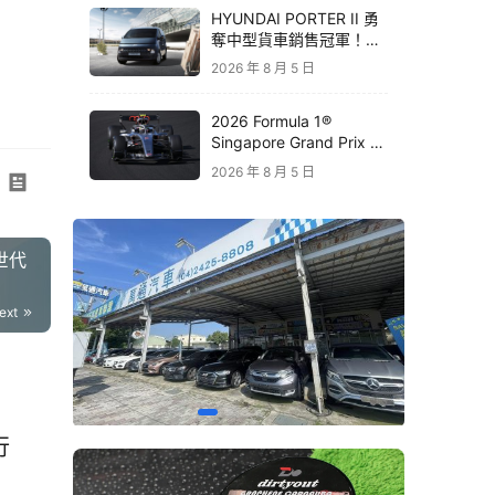
HYUNDAI PORTER II 勇
創
奪中型貨車銷售冠軍！
STARIA 月付 6,999 元領
2026 年 8 月 5 日
銜三大商用車優惠
2026 Formula 1®
Singapore Grand Prix 新
加坡大獎賽｜Audi 極速之
2026 年 8 月 5 日
旅開放報名 直擊夜間街道
賽盛宴
世代
ext
行