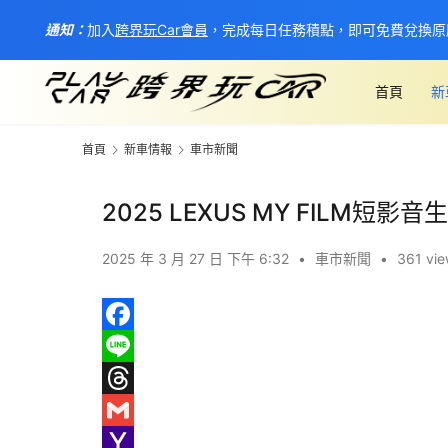
通知：
加入
跨界玩Car會員
，完成每日任務積點，即可免費兌換原
首頁
新
首頁
新車情報
車市新聞
2025 LEXUS MY FILM短
2025 年 3 月 27 日 下午 6:32
•
車市新聞
•
361 vi
F
a
L
c
i
T
e
n
h
G