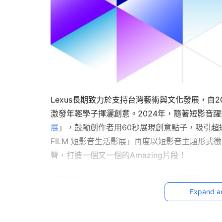
Lexus長期致力於支持台灣藝術與文化發展，自
激發年輕學子揮灑創意。2024年，隨著短影音
展
」，鼓勵創作者用60秒展現創意點子，吸引超過
FILM 短影音生活影展」再度以短影音主題形式
聲，打造一個又一個的Amazing片段！
2025年「
LEXUS MY FILM短影音
生活影展」以
Expand a
共有三大徵件主題：「關於社會 我發聲」攜手時事
的理念與議題行動、「關於突破 我挑戰」邀請台灣
勇敢，「關於生活 我探索」則和旅遊生活創作