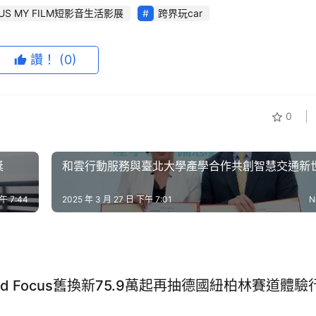
XUS MY FILM短影音生活影展
跨界玩car
視角評選出優秀入圍者與最終得主，並擔任導師帶領得獎者一同
讚！
(0)
0
獎
和雲行動服務與臺北大學產學合作共創智慧交通新
午 7:44
2025 年 3 月 27 日 下午 7:01
N
ord Focus舊換新75.9萬起再抽德國紐柏林賽道體驗