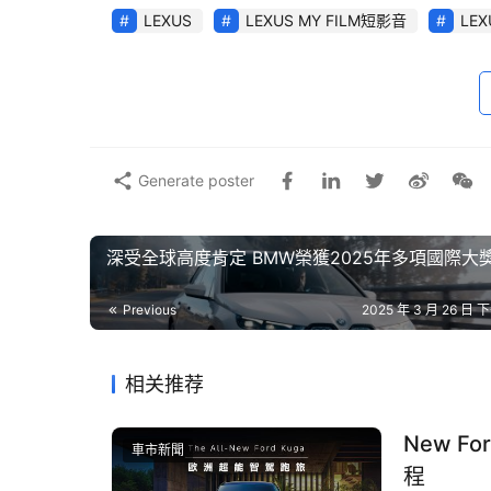
LEXUS
LEXUS MY FILM短影音
LE
三位多元領域職人組成的評審團，將會以獨到的
作，拓展影像敘事的可能性。
Generate poster
深受全球高度肯定 BMW榮獲2025年多項國際大
Previous
2025 年 3 月 26 日 下
相关推荐
New F
車市新聞
程