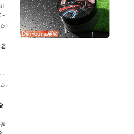
31
萬元
主
0
，包
式奢
生所
承，
以各
便勇
0
0
牌
屆同
投
與冒
台灣
值，
-5