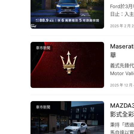
Ford於
日止：入主全
配件金，於
2025 年 2 月 
The All
括3萬元配
Maser
車市新聞
華
為鼓勵新世代大膽創作，本屆活動獎項共4大獎、
義式先鋒代表
「LEXUS最具主張獎
」
（3名）、以獨樹一格的創
Motor 
設置的「LEXUS新創獎」（1名），與獻給最能
1926 年首
2025 年 12 月
獲頒新台幣5萬元豐厚獎金，最具主張獎的3名得
奪級別冠軍
強入圍者全員於出席頒獎典禮時，除了能獲得獎
性能美學與
樣設置「參賽幸運獎」（10名），參與活動投稿
MAZDA
車市新聞
影式全彩
2025年LEXUS MY FILM活動即日起正
秉持「透過
險，Lexus邀請大家一同創作，以多元而豐富
馬自達以實