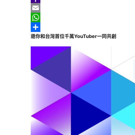
b
e
r
m
Y
o
e
a
a
E
o
a
i
h
m
W
邀你和台灣首位千萬
YouTuber
一同共創
k
d
l
o
a
h
分
s
o
i
a
享
M
l
t
a
s
i
A
l
p
p