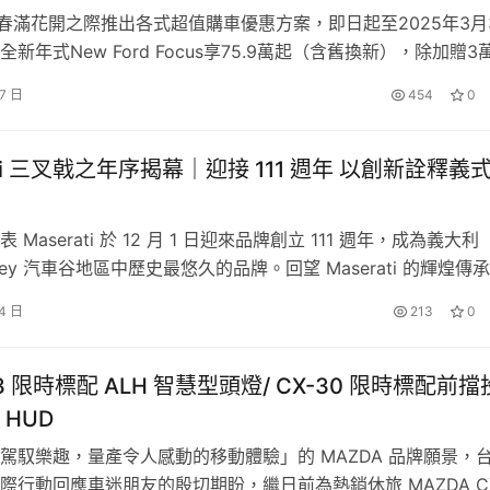
3月春滿花開之際推出各式超值購車優惠方案，即日起至2025年3月
新年式New Ford Focus享75.9萬起（含舊換新），除加贈3
活動期間[1]再抽總價值9.3萬元的德國紐柏林賽道體驗行程；入
27 日
454
0
-New Ford Kuga全車系88.9萬元起（含舊換新），享6萬豪禮[2]
件金及3年免費升…
ati 三叉戟之年序揭幕｜迎接 111 週年 以創新詮釋義
7名得主，獎金共達35萬元。獎項包括3大主題各選出1名的
 Maserati 於 12 月 1 日迎來品牌創立 111 週年，成為義大利
意壓倒群雄的「Amazing創意獎」（2名）、專為激勵在學學
Valley 汽車谷地區中歷史最悠久的品牌。回望 Maserati 的輝煌傳
引領數位社群潮流的「LEXUS社群人氣獎」（1名）等，得獎者可
款佩戴三叉戟標誌的 Tipo 26 在 Targa Florio 賽事中初次亮相
 4 日
213
0
主更能獲得與評審導師互動交流，進行短影音創作的難得機會。6
。自此，海神波賽頓的三叉戟象徵與義式性能緊密相連，成就品
金與好禮，更能與評審導師交流創作上的巧思與煩惱。此外，本
…
，即有機會獲得禮品*，為創作之路注入更多能量！
3 限時標配 ALH 智慧型頭燈/ CX-30 限時標配前擋
 HUD
式開跑，創作的議題可以是生活每個面向、知識議題傳遞抑或是自我挑戰
駕馭樂趣，量產令人感動的移動體驗」的 MAZDA 品牌願景，
的視角，踏出探索世界的第一步，在60秒中展現新生代的主張與價
際行動回應車迷朋友的殷切期盼，繼日前為熱銷休旅 MAZDA CX