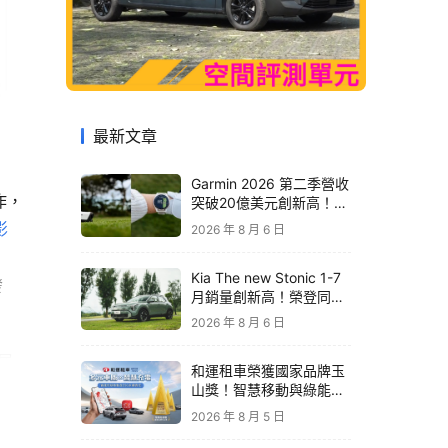
最新文章
Garmin 2026 第二季營收
作，
突破20億美元創新高！收
購 TrainingPeaks、
影
2026 年 8 月 6 日
TrainHeroic 擴展智慧訓
練生態圈
Kia The new Stonic 1-7
發
月銷量創新高！榮登同級
進口車銷售亞軍｜79.9萬
2026 年 8 月 6 日
元起再享原廠電子後視鏡
升級
屆
和運租車榮獲國家品牌玉
相信
山獎！智慧移動與綠能創
新 打造低碳永續新價值
己的
2026 年 8 月 5 日
由