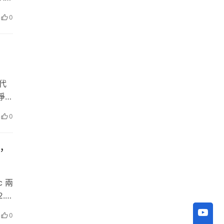
的
先市
同創
0
白熱
｜
代
淨零
一
0
略
任。
，
c 兩
.5
充電
0