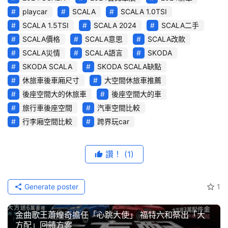
玩
playcar
SCALA
SCALA 1.0TSI
C
SCALA 1.5TSI
SCALA 2024
SCALA二手
A
SCALA價格
SCALA意思
SCALA改款
R
SCALA災情
SCALA語言
SKODA
綜
SKODA SCALA
SKODA SCALA缺點
藝
休旅車後車廂尺寸
大空間休旅車推薦
節
後座空間大的休旅車
後座空間大的車
目
旅行車後座空間
汽車空間比較
行李廂空間比較
跨界玩car
口
碑
中
讚！
(1)
古
車
行
Generate poster
1
新車試駕影音
媒體嚴選好車
百
金曲歌王蕭煌奇擔任「心跳大使」 福特六和祭出「大
大
方配」回饋方案