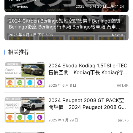
中
購車免費諮詢
為您精選車商
Previous
2025 年 5 月 30 日 上午 11:24
古
車
2024 Citroen Berlingo短軸空間售價│Berlingo空間
Berlingo後座 Berlingo行李廂 Berlingo後車廂 汽車空
間比較 七人座推薦 空間大的休旅車 後座大的車
買
2025 年 6 月 1 日 下午 5:06
Next
車
幫
相关推荐
幫
忙
2024 Skoda Kodiaq 1.5TSI e-TEC
售價空間│Kodiaq車長 Kodiaq行李
廂 後座空間大的車 Kodiaq後座
跨
Kodiaq後車廂 空間大的休旅車 休旅
2025 年 6 月 8 日
1.4K
界
車七人座
玩
2024 Peugeot 2008 GT PACK空
C
間評價│2024 Peugeot 2008 GT
A
PACK售價 汽車空間評測
R
2025 年 1 月 29 日
575