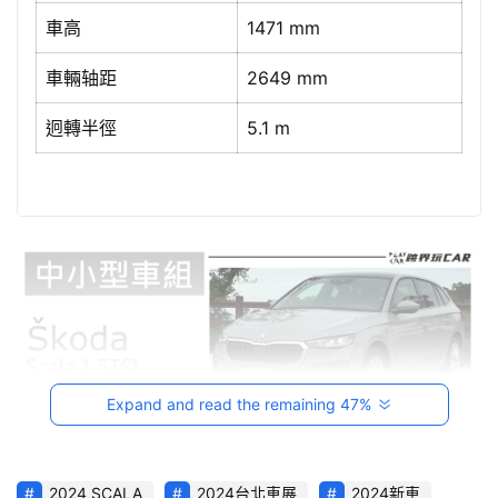
／
車高
1471 mm
機
車
車輛轴距
2649 mm
試
迥轉半徑
5.1 m
駕
影
音
台
灣
車
與
生
活
獎
Expand and read the remaining 47%
跨
界
2024 SCALA
2024台北車展
2024新車