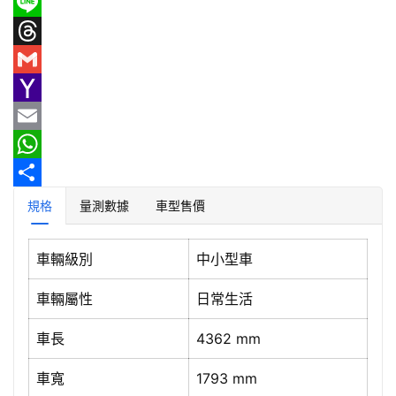
F
a
L
首
頁
c
i
T
e
n
h
G
新
b
e
r
m
Y
車
o
e
a
a
E
情
報
o
a
i
h
m
W
k
d
l
o
a
h
分
規格
量測數據
車型售價
車
s
o
i
a
享
輛
M
l
t
車輛級別
中小型車
空
間
a
s
車輛屬性
日常生活
實
i
A
測
車長
4362 mm
l
p
p
汽
車寬
1793 mm
車