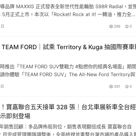
品牌 MAXXIS 正式發表全新世代性能輪胎 S98R Radial，並
年 5月正式上市。本次以「Rocket! Rock at it! 一轉油，推力全
AUGUST、芬蘭熊 OSTO 與芬蘭馴鹿 LUMI，將於福隆國際沙雕藝術季驚
心精神，象徵加速、抓地與操控的全面進化。MAXXIS 廖正耀
身。
7 日
299
0
自 2019 年 S98 系列推出以來，團隊持續投入研發、逐年優化
年瑞典豪華汽車品牌 VOLVO 將首度盛大進駐台灣東北角年度
市場驗證與技術…
 月 30 日止於福隆海水浴場與你共度盛夏時光！VOLVO 特別
EAM FORD｜試乘 Territory & Kuga 抽國際賽
合 VOLVO 北歐幸運星 MILU 及好友們駕駛 VOLVO 出遊的
 邀請民眾一同到福隆國際沙雕藝術季，感受夏日魅力，並深入了解
時推出「TEAM FORD SUV雙戰力 #點燃你的經典名場面」期
體驗「TEAM FORD SUV」The All-New Ford Territory與
w Ford Kuga雙重產品魅力！自2026年1月9日起至2月28日止，至
 日
391
0
中心完成Ford Territory與Kuga雙車系試駕活動，即可…
！寶嘉聯合五天接單 328 張｜台北車展新車全台
示即刻登場
年全年銷售回顧：多品牌佈局到位，銷售表現翻倍成長 寶嘉聯合自
年 12 月完成管理團隊調整後，全面檢視並重整台灣市場的產品導入