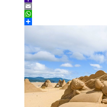
b
e
r
m
Y
o
e
a
a
E
o
a
i
h
m
W
k
d
l
o
a
h
分
s
o
i
a
享
M
l
t
a
s
i
A
l
p
p