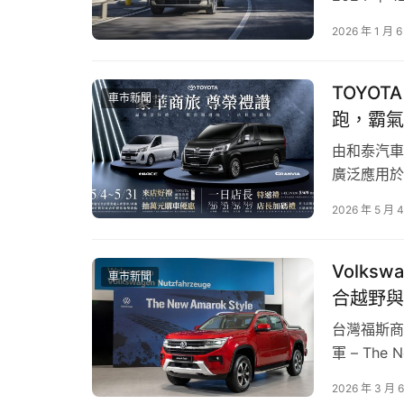
與通路營運
2026 年 1 月 6
以穩健推進
整體銷售較 
TOYOT
車市新聞
跑，霸氣
由和泰汽車
廣泛應用
應政府貨物
2026 年 5 月 
支持。其中
檻；8人座
Volksw
車市新聞
合越野與
台灣福斯商
VOLVO 希望透過沙雕藝術形式喚起大眾對環境議題
軍 – The
PanAm
2026 年 3 月 
VOLVO 首度駛入沙雕藝術季 與迪士尼一同打造
系性能皮卡產