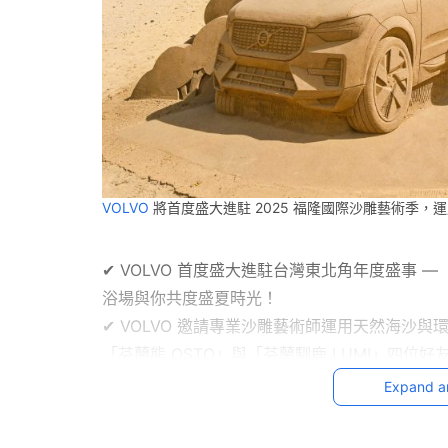
VOLVO
將首度盛大進駐 2025 福隆國際沙雕藝術季，
✔ VOLVO 首度盛大進駐台灣東北角年度盛事 — 
浴場與你共度盛夏時光！
✔ VOLVO 邀請專業沙雕藝術師運用天然海沙與環
「芬蘭熊 OSTO」與「芬蘭馴鹿 LUMI」四位好
✔ 台灣東北角擁有獨特海岸景觀、多樣生態資源，
Expand a
藉由活動參與，廣邀車主與喜歡 MILU 朋友
✔ VOLVO今夏邀請品牌車主前往參觀福隆國際沙