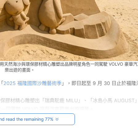
運用天然海沙與環保膠材精心雕塑出品牌明星角色一同駕駛 VOLVO 豪華
樂出遊的畫面。
「
2025 福隆國際沙雕藝術季
」，即日起至 9 月 30 日止於福隆
保膠材精心雕塑出「瑞典駝鹿 MILU」、「冰島小馬 AUGUST
友一同駕駛 VOLVO 豪華汽車歡樂出遊場景。
讓當地多年榮獲「全球百大綠色旅遊目的地」肯定，VOLVO 
nd read the remaining 77%
走訪觀光，期待挹注當地觀光經濟，實踐以永續驅動在地環境。
雕藝術季，活動期間 VOLVO 車主憑車鑰匙，即可享有四大專屬