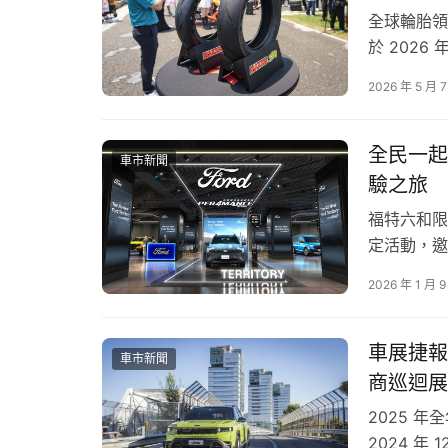
全球輪胎領導
於 2026 
VOLVO 品牌四大明星：瑞典駝鹿 MILU、冰島小馬 
開！」為核
2026 年 5 月 
經理表示，
炎熱夏天即將來臨，海水浴場是消暑不二首選，今
性能，歷經
——「2025 福隆國際沙雕藝術季」，即日起至 9
全民一起 T
車市新聞
了一座高近 3 公尺、寬約 6 公尺的沙雕藝術作品，結
驗之旅
樂景象，透過藝術美學展現永續理念。VOLVO
福特六和限
牌致力於守護環境的核心永續精神。
定活動，邀請你
All-Ne
2026 年 1 月 9
Ford展示
車展捷報
車市新聞
商巡迴展
2025 
2024 