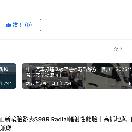
讚！
(0)
0
學新領
中華汽車打造低碳智慧運輸新解方 參展「2025
智慧商業物流展」
午 7:44
2025 年 6 月 11 日 下午 7:54
N
S正新輪胎發表S98R Radial輻射性能胎｜高抓地與
兼顧