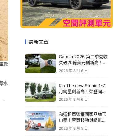
最新文章
Garmin 2026 第二季營收
突破20億美元創新高！收
汽車歡
購 TrainingPeaks、
2026 年 8 月 6 日
TrainHeroic 擴展智慧訓
練生態圈
海水
Kia The new Stonic 1-7
月銷量創新高！榮登同級
進口車銷售亞軍｜79.9萬
2026 年 8 月 6 日
」、
元起再享原廠電子後視鏡
升級
和運租車榮獲國家品牌玉
期待
山獎！智慧移動與綠能創
新 打造低碳永續新價值
2026 年 8 月 5 日
優