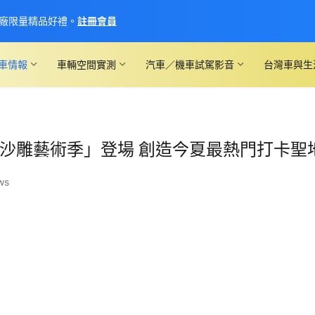
廠限量精品好禮。
註冊會員
車情報
車輛空間實測
汽車／機車試駕影音
台灣車與生
隆國際沙雕藝術季」登場 創造今夏最熱門打卡聖
ws