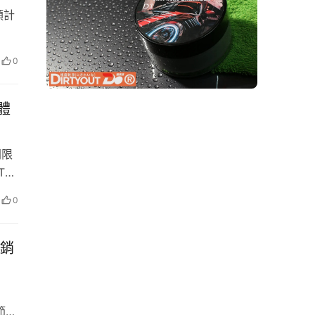
預計
喜現
副總
0
產品
盛事
打造
車體
歡
品
間限
The
全台
0
經銷
節奏