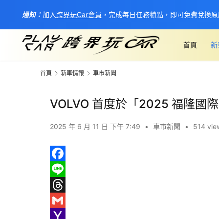
通知：
加入
跨界玩Car會員
，完成每日任務積點，即可免費兌換原
首頁
新
首頁
新車情報
車市新聞
VOLVO 首度於「2025 福
2025 年 6 月 11 日 下午 7:49
•
車市新聞
•
514 vie
F
a
L
c
i
T
e
n
h
G