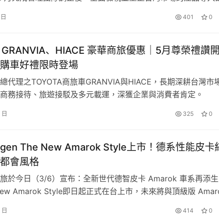
佈局。面對 2025 年台灣整體汽車市場環境劇烈變動，寶嘉聯
 日
401
0
的營運步調，透過多品牌策略深化與經銷通路全面升級，帶動全
2024 年呈現翻倍成長，全年合計領牌達 4,253 輛…
A GRANVIA、HIACE 豪華商旅優惠｜5月尊榮禮讚
購車好禮限時登場
總代理之TOYOTA商旅車GRANVIA與HIACE，長期深耕台灣市
於商務接待、旅遊接駁及多元載運，深獲企業與消費者肯定。
稅減徵政策，TOYOTA商旅車同步進行產品與價格優化，回饋
4 日
325
0
，GRANVIA 6人與9人座車型調降建議售價，進一步降低入主門
車型則免費升級搭載TOYO…
agen The New Amarok Style上市！德系性能皮卡
都會風格
旅於今日（3/6）宣布：全新世代德智皮卡 Amarok 車系再添
的關注，邀請大小朋友一同感受東北角壯麗的海岸風光，喚起守護台灣珍貴
 New Amarok Style即日起正式在台上市，未來將與頂級版 Amar
生態的意識。
ericana 共同建構起實力堅強的雙車型產品陣線，攜手打造最完整
6 日
414
0
夢幻黃金國度
品陣容。The New Amarok Style 完美結合豪華皮卡設計及