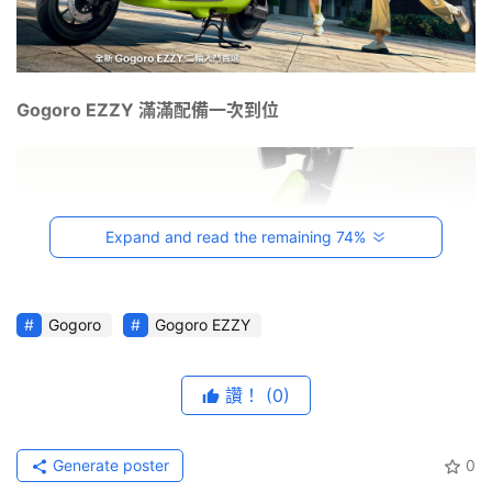
台
灣
車
Gogoro EZZY 
滿滿配備一次到位
與
生
活
獎
Expand and read the remaining 74%
跨
界
玩
Gogoro
Gogoro EZZY
C
A
R
讚！
(0)
綜
藝
養車更輕鬆，騎得更放心！
Generate poster
0
節