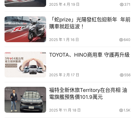
幫
2025 年 4 月 19 日
371
早鳥購車贈雙重配件好禮，搭配補助最低入手價不到 3 萬
忙
元
「蛇prize」光陽發紅包迎新年 年前
購車就趁這波！
跨
界
2025 年 1 月 16 日
640
玩
C
TOYOTA、HINO商用車 守護再升級
A
R
2025 年 2 月 17 日
556
福特全新休旅Territory在台亮相 油
電旗艦預售價101.9萬元
2025 年 11 月 18 日
1.5K