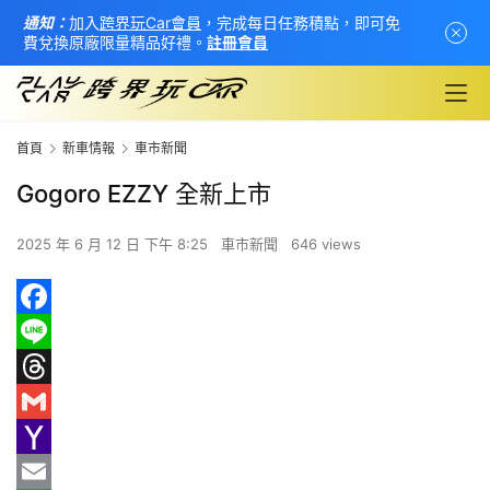
通知：
加入
跨界玩Car會員
，完成每日任務積點，即可免
費兌換原廠限量精品好禮。
註冊會員
首頁
新車情報
車市新聞
Gogoro EZZY 全新上市
2025 年 6 月 12 日 下午 8:25
車市新聞
646 views
F
首
頁
a
L
c
i
T
新
e
n
h
G
車
b
e
r
m
Y
情