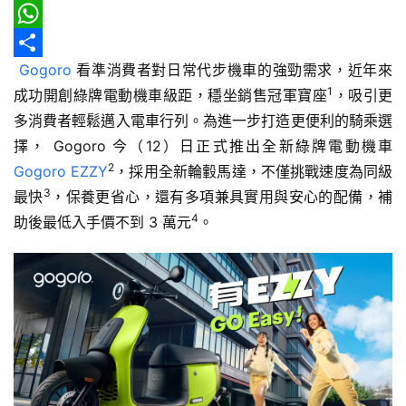
報
o
e
a
a
E
o
a
i
h
m
W
車
Gogoro
 看準消費者對日常代步機車的強勁需求，近年來
k
d
l
o
a
h
分
輛
1
成功開創綠牌電動機車級距，穩坐銷售冠軍寶座
，吸引更
s
o
i
a
享
空
多消費者輕鬆邁入電車行列。為進一步打造更便利的騎乘選
間
M
l
t
實
擇， Gogoro 今（12）日正式推出全新綠牌電動機車 
a
s
測
2
Gogoro EZZY
，採用全新輪轂馬達，不僅挑戰速度為同級
i
A
3
最快
，保養更省心，還有多項兼具實用與安心的配備，補
l
p
汽
4
助後最低入手價不到 3 萬元
。
車
p
／
機
車
試
駕
影
音