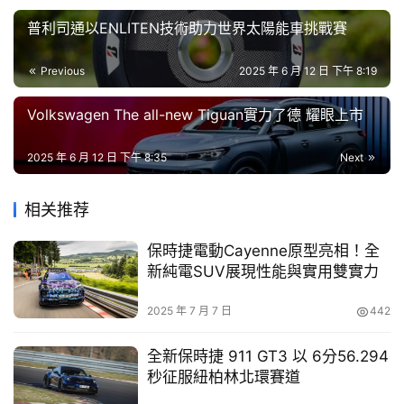
目
Gogoro EZZY 外型亮眼，圓潤線條搭配亮面烤漆車身，車
普利司通以ENLITEN技術助力世界太陽能車挑戰賽
頭的前黑色飾板增加耐用性；操作簡單、快速上手，實體鑰
口
匙就能啟動出發。
Previous
2025 年 6 月 12 日 下午 8:19
碑
中
5
夠好裝：擁有同級最長 68cm 座墊
，回彈厚度雙載更
Volkswagen The all-new Tiguan實力了德 耀眼上市
古
舒適，寬敞腳踏空間放滿戰利品還很充裕，28L 置物箱
6
車
可收納兩頂安全帽
。前掛鉤、前置杯架、飛旋踏板及
2025 年 6 月 12 日 下午 8:35
Next
後扶手，超實用配件通通有。
行
7
夠好養：電動車保養輕鬆
，省時又省錢，無需更換機
相关推荐
油、檢查引擎等繁瑣項目，大幅降低保養頻率，耐用又
百
划算。
大
保時捷電動Cayenne原型亮相！全
中
夠省力：兼顧靈活操控與安穩騎乘特性，標配一鍵自動
新純電SUV展現性能與實用雙實力
古
倒車功能、超省力中柱和超低座高，時刻都能優雅出
車
遊。
2025 年 7 月 7 日
442
夠給力：挑戰綠牌最速 68 km/h，動力輸出滑順流
買
暢。搭載超越同級 SBS 前後雙碟煞系統與安全配備，
全新保時捷 911 GT3 以 6分56.294
車
穩定車身並縮短煞車距離，前後全 LED 車燈與高彩巨
秒征服紐柏林北環賽道
8
字儀表，夜間行車更安全
。
幫