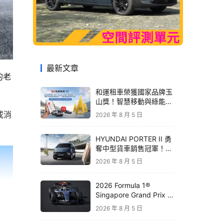
最新文章
的老
和運租車榮獲國家品牌玉
山獎！智慧移動與綠能創
新 打造低碳永續新價值
或消
2026 年 8 月 5 日
HYUNDAI PORTER II 勇
奪中型貨車銷售冠軍！
STARIA 月付 6,999 元領
2026 年 8 月 5 日
銜三大商用車優惠
2026 Formula 1®
Singapore Grand Prix 新
加坡大獎賽｜Audi 極速之
2026 年 8 月 5 日
旅開放報名 直擊夜間街道
賽盛宴