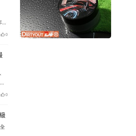
帶
年
bH
0
係。
最
外
通
0
車主
…
升級
全
下熱