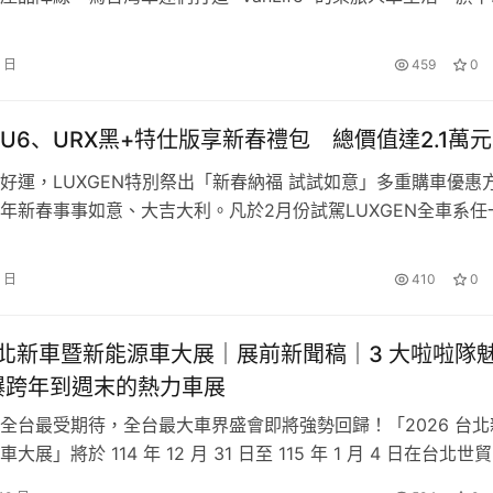
鐘券1張」；累積滿100公里，隔週送2張。租愈多、拿愈多！
dy Maxi和Multivan更是深受不同客群青睞。福斯商旅深知國內
車買家對於這兩款超人氣車款的熱愛與強勁需求，今日正式宣布
6 日
459
0
正年式Caddy Max…
數：平日租金每小時只要99元，租車輕鬆啟程。
U6、URX黑+特仕版享新春禮包 總價值達2.1萬元
天一夜開 COROLLA CROSS，每小時只要 175 元，舒適
好運，LUXGEN特別祭出「新春納福 試試如意」多重購車優惠
年新春事事如意、大吉大利。凡於2月份試駕LUXGEN全車系任
往一次實現！
會抽中限量「iphone 16 」、萬元購車金；入主純電休旅 n7
長程版特定車型，可享四年最高20%充電點數回饋(1)(2)，再送家用
4 日
410
0
號「走出新日常」，讓會員不只是租一台車，更是包下一段生活體驗
自由配，領牌再送n⁷ 1:43合金模型車…
eSPOT、去趣，全面升級會員的夏日體驗，從交通、旅遊、充電到娛
 台北新車暨新能源車大展｜展前新聞稿｜3 大啦啦隊
爆跨年到週末的熱力車展
私房景點清單，透過去趣 App 安排行程時，也能直接租借 iRent
全台最受期待，全台最大車界盛會即將強勢回歸！「2026 台北
展」將於 114 年 12 月 31 日至 115 年 1 月 4 日在台北世
台，透過易遊網購買高鐵國旅聯票，可加購 iRent 時數+熱門景點專
次展覽由台北市汽車代理商業同業公會主辦，並以「智慧．永續
輕鬆、更完整。