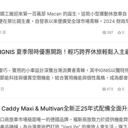
參加週週抽。這次，iRent以「嚮往主題車」為靈感，陪你一起
錫工廠迎來第一百萬部 Macan 的誕生。這款小型運動休旅車自
有聲有色。獎項豐富，登錄後就有機會獲得以下好禮：
年起便在萊比錫生產，自發表以來便廣受全球市場青睞。2024 財政
付 82,795 部 Macan 給全球車主。 Porsche Leipzig Gm
車6小時折抵券
1 日
387
0
Gerd Rupp 表示：「Macan 與萊比錫之間有著密不可分的關
券 + 汽車一日折抵券
稱成長與轉型…
券 + 汽車一日折抵券
KI IGNIS 夏季限時優惠開跑！輕巧跨界休旅輕鬆入主
借電券 + 汽車6小時折抵券
汽車一日折抵券
I以靈巧、實用的小車設計深獲台灣消費者青睞，其中IGNIS以獨特
節能科技與優異空間機能，結合實用機能與個性風格，成為都會
遊的理想選擇，成為市場上最具風格的迷你SUV之一。TAIWAN
2 日
473
0
I為持續回饋消費者支持，今夏推出超值限時購車優惠。 為感謝準
，即日起限時加碼推出 「二選一」專屬購車禮遇： 『月薪大禮
免費領192分鐘汽機車折抵券。(汽車180分鐘、機車12分鐘)
Caddy Maxi & Multivan全新正25年式配備全面
口商旅車市場級距唯一的德國品牌，福斯商旅致力於提供機能齊
產品陣線，為台灣車迷們打造 “VanLife” 的樂旅人車生活，旗