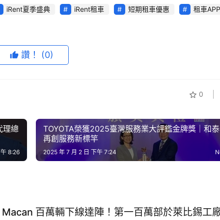
iRent夏季盛典
iRent租車
短期租車優惠
租車AP
讚！
(0)
0
n代理總
TOYOTA榮獲2025臺灣服務業大評鑑金牌獎｜和
再創服務新標竿
下午 8:26
2025 年 7 月 2 日 下午 7:24
N
真實樣貌
che Macan 百萬輛下線達陣！第一百萬部於萊比錫工
次，週週抽好禮