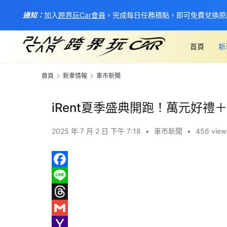
通知：
加入
跨界玩Car會員
，完成每日任務積點，即可免費兌換原
首頁
新
首頁
新車情報
車市新聞
iRent夏季盛典開跑！萬元好
2025 年 7 月 2 日 下午 7:18
•
車市新聞
•
456 view
F
a
L
c
i
T
e
n
h
G