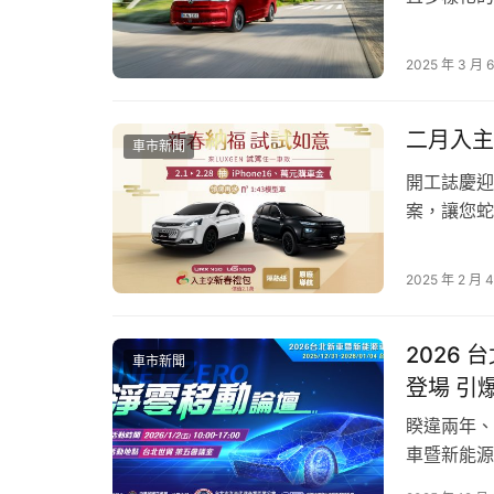
當週承租汽車累積滿50公里，隔週送「汽車30分
銷車款Cad
多七人座用
2025 年 3 月 
第三招｜租車這樣搭 經濟實惠超值：
2025全新
平日通勤王首選｜超值套組100小時平日時
二月入主
車市新聞
假日冒險王首選｜超值套組20小時平假日時數：兩
開工誌慶迎
一次到位。
案，讓您蛇
聯手易遊網、ChargeSPOT、去趣，讓你的嚮
車款，就有機
n7 LR
2025 年 2 月 
「包下你的每個嚮往」延伸自 iRent 品牌口
樁或2.6萬
iRent攜手三大品牌神隊友：易遊網、Charg
樂。
2026
車市新聞
登場 引
去趣 chicTrip 收藏各大網紅與旅遊達人的
睽違兩年、
靈感規劃到實際出發，一步到位。
車暨新能源車大
易遊網 ezTravel 全台最大一站式旅遊平
重舉行。本
惠，行程＋交通一次搞定，讓你的自駕旅更