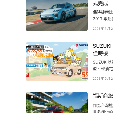
式完成
　　新朋友、老朋友看過來！只要登錄一次，就能
保時捷萊比
家人衝山海、約朋友拍網美照，把這段夏天過得
2013 
度，保時捷共交
「約會曖昧」主題車｜威秀雙人電影票 + 汽
2025 年 7 月 2
董事會主席 
「美食宵夜」主題車｜台南老爺行旅雙人住宿
這款車型堪
「療癒星空」主題車｜懶人露營 $5,000 禮
SUZU
車市新聞
「社畜充電」主題車｜ChargeSPOT 一週
佳時機
「行動包廂」主題車｜宜蘭包棟住宿券 + 
SUZUK
型、輕油電
二、3招教你聰明省荷包 輕鬆租車超划算
勤與周末出
2025 年 9 月 
SUZUK
第一招｜夏季盛典禮包 現領現折抵
的熱情支持
立即前往iRent App輸入優惠碼【包山包海】，
福斯商旅 
車市新聞
作為台灣進
第二招｜50km里程挑戰！拿券拿到手軟
且多樣化的