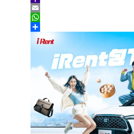
b
e
r
m
Y
o
e
a
a
E
o
a
i
h
m
W
k
d
l
o
a
h
分
s
o
i
a
享
M
l
t
a
s
i
A
l
p
p