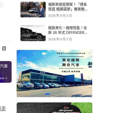
福斯商旅挺頭家！「德系
P
質感 精算圓夢」專案開跑
｜Caddy Cargo 助攻事
2026 年 8 月 5 日
業起飛
極致黑化，極限性能！全
新 26 年式 DEFENDER
OCTA BLACK 限量登台
2026 年 8 月 5 日
｜Defender 最強性能旗
艦
泰汽車
ext
廠正