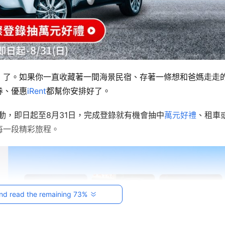
」了。如果你一直收藏著一間海景民宿、存著一條想和爸媽走走
券、優惠
iRent
都幫你安排好了。
動，即日起至8月31日，完成登錄就有機會抽中
萬元好禮
、租車
每一段精彩旅程。
nd read the remaining 73%