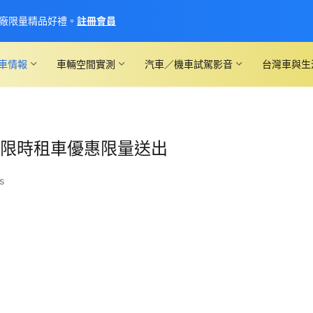
廠限量精品好禮。
註冊會員
車情報
車輛空間實測
汽車／機車試駕影音
台灣車與生
禮＋限時租車優惠限量送出
s