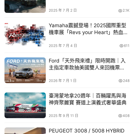
「跨國界、跨族群」的共融精神。
買
境界
車
2025 年 7 月 2 日
2.1K
關懷教育：獎勵學子，埋葬不美好
幫
活動當天將舉行別具意義的「獎學金頒贈儀式」，由
幫
扶輪社贊助，針對協和國小分校各班導師評選出的
Yamaha震撼登場！2025國際重型
「學業進步獎」及「品德優良獎」學生進行實質鼓
忙
機車展「Revs your Heart」熱血開
勵。此外，得勝者教育協會將主領「時光膠囊」活
展
動，引導現場民眾將過去的不美好寫下並象徵性埋
葬，藉此釋放內在壓力，鼓勵大家「忘記背後，努力
跨
2025 年 7 月 4 日
611
面前」，帶著盼望迎接未來。
界
玩
Ford「天外飛來禮」限時開跑｜入
藝文饗宴：星空下的市集與藝術交流
C
主指定車款抽美國雙人來回機票
除了公益頒獎，現場規畫了豐富的藝文交流。東海大
學傑出校友、藝術家廖迎晰將捐贈 5 座雕塑作品複製
A
New Ford Ranger Raptor 26 年式
品予協辦之公益單位；活動場域更配置了 15 台異國
同步到港
2026 年 7 月 1 日
248
R
風情胖卡餐車及 55 攤公益
文創市集
，讓參與民眾在
悠閒的午後至傍晚，享受美食與藝文氛圍。
臺灣蒙地拿20週年｜百輛躍馬與海
祝福傳遞：點燃希望之火
神齊聚麗寶 賽道上演義式奢華盛典
活動高潮將由圓愛協會與天恩社區關懷協會帶領，全
場參與者將共同釋放祝福氣球，並手持 LED 祝福燈
2025 年 9 月 11 日
408
進行點燈傳遞儀式。主辦單位表示，這不僅是一場市
集活動，更是一個社區關懷的平台，期望透過這份點
燈的力量，讓大肚山周邊的家庭與弱勢族群感受到社
PEUGEOT 3008 / 5008 HYBRID