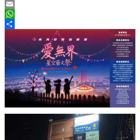
新
b
e
r
m
Y
車
o
e
a
a
E
情
報
o
a
i
h
m
W
k
d
l
o
a
h
分
車
s
o
i
a
享
輛
M
l
t
空
間
a
s
實
i
A
測
l
p
p
汽
車
／
機
車
試
駕