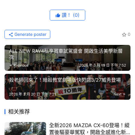
藝
節
讚！
(0)
目
Generate poster
0
口
由台中工業區廠協會、協和里辦公室、惠明盲人基金
碑
會、扶輪社及多個在地單位聯合發起的「東海好消
ALL NEW RAV4私享賞車試駕盛會 開啟生活美學新層
中
息．愛無界」星空藝文祭暨跨界共融公益市集，將於
次
古
2026 年 3 月 28 日在東海好消息廣場溫馨登場。本
Previous
2026 年 3 月 19 日 下午 7:52
車
次活動串聯了 25 個主協辦與贊助單位，涵蓋教育、
社福、藝文及企業界，其中包含長期關注永續移動與
行
社會責任的摩特動力工業股份有限公司 PGO 共同響
殺老師回來了！暗殺教室劇場版快閃店3/27威秀登場
應，預計將吸引逾 8,000 人次參與，為大肚山社區
注入一股暖流。
百
2026 年 3 月 20 日 下午 7:21
Next
大
跨界共融：25 個單位齊心讓愛無界
中
本次活動規模空前，由台中市東海扶輪社、西屯扶輪
相关推荐
古
社、東海大學校友會及知名藝術家洪昭明、梁培政、
廖迎晰等 7 個單位聯合主辦。協辦單位則包含得勝者
車
教育協會、台灣圓愛全人關懷協會等公益團體，並獲
全新2026 MAZDA CX-60登場！縱
得印尼、菲律賓等多個異國教會的支持，充分展現
置後驅豪華駕馭，開啟全感進化新