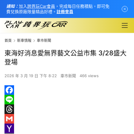
通知：
加入
跨界玩Car會員
，完成每日任務積點，即可免
費兌換原廠限量精品好禮。
註冊會員
首頁
新車情報
車市新聞
東海好消息愛無界藝文公益市集 3/28盛大
登場
2026 年 3 月 19 日 下午 8:22
車市新聞
466 views
F
a
L
首
頁
c
i
T
e
n
h
G