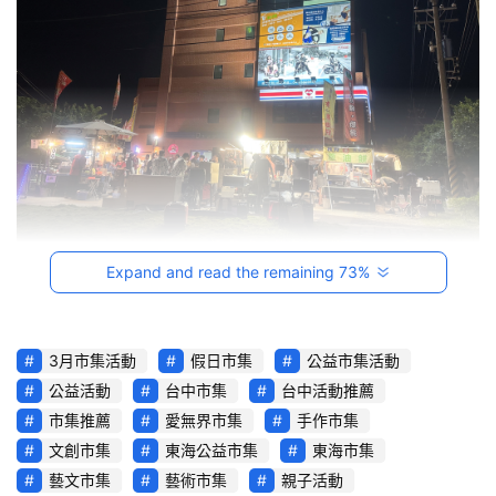
影
音
台
灣
車
與
生
活
獎
Expand and read the remaining 73%
跨
界
3月市集活動
假日市集
公益市集活動
玩
公益活動
台中市集
台中活動推薦
C
市集推薦
愛無界市集
手作市集
A
文創市集
東海公益市集
東海市集
R
藝文市集
藝術市集
親子活動
綜