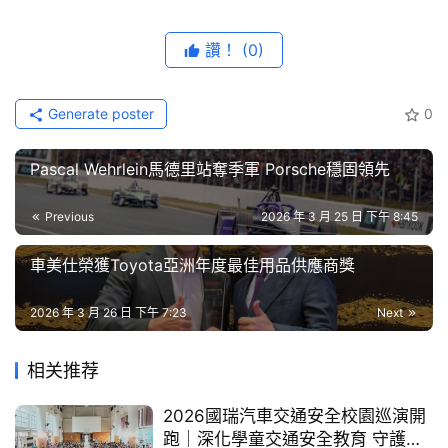
藝
熱誠參與。」除了擦亮道路視線，三陽工業更展現「六輪協
節
力」的強大機動力，提供22台機車及5輛Hyundai現代汽
讚！
(0)
目
車，支援交通組工作人員，大幅提升進香期間的交通指引與
秩序維護效率 。
口
Generate poster
0
碑
中
Pascal Wehrlein馬德里站奪季軍 Porsche穩固領先
古
車
Previous
2026 年 3 月 25 日 下午 8:45
行
車美仕榮獲Toyota亞洲年度最佳用品供應商獎
百
大
2026 年 3 月 26 日 下午 7:23
Next
中
古
相关推荐
車
2026國瑞汽車交通安全校園巡演開
跑｜深化學童交通安全教育 守護安
買
出發前夕，由拱天宮副總幹事林幸福帶領三陽志工向媽祖虔