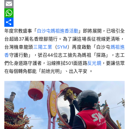
b
e
r
m
Y
車
情
o
e
a
a
E
報
o
a
i
h
m
W
年度宗教盛事「
白沙屯媽祖
進香活動
」即將展開，已吸引全
k
d
l
o
a
h
分
車
台超過37萬名香燈腳隨行。為了讓這場長征視線更清晰，
s
o
i
a
享
輛
台灣機車龍頭
三陽工業
（
SYM
）再度啟動「白沙屯
媽祖進
空
M
l
t
間
香
守護行動」，號召44位志工搶先為媽祖「探路」，志工
a
s
實
們化身道路守護者，沿線擦拭501面道路
反光鏡
，要讓信眾
i
A
測
在每個轉角都能「前途光明」、出入平安 。
l
p
汽
p
車
／
機
車
試
駕