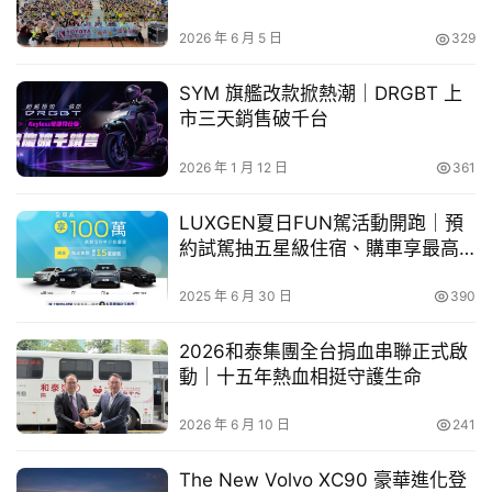
心通學路
車
誠上香 。林副總幹事強調，志工們提前「擦亮平安路」的
2026 年 6 月 5 日
329
幫
細膩心思，正契合媽祖慈悲的精神，祈願聖母庇佑所有參與
幫
者皆能平安順利、身心康泰 。
SYM 旗艦改款掀熱潮｜DRGBT 上
忙
市三天銷售破千台
信仰有神、行路有SYM：志工熱血跨越山海線
跨
2026 年 1 月 12 日
361
界
本次志工行動延續歷年專業經驗，依據進香動線精準規劃
玩
LUXGEN夏日FUN駕活動開跑｜預
「海線」與「山線」兩大服務區域，由10組小隊組成，採取
C
約試駕抽五星級住宿、購車享最高
「山海並進」策略，從新竹出發，橫跨苗栗、台中、彰化及
A
15萬優惠！
雲林等27處交通熱點，10個小組來回總里程高達3,089公
R
2025 年 6 月 30 日
390
里。
2026和泰集團全台捐血串聯正式啟
服務區域涵蓋拱天宮、白沙屯火車站、秋茂園、鎮安宮、慈
動｜十五年熱血相挺守護生命
雲寺、慈和宮、苑裡火車站、鎮瀾宮、朝興宮、紫雲巖、艾
2026 年 6 月 10 日
241
肯運動休閒服飾、童綜合醫院、南瑤宮、秀傳醫院、昌一汽
車公司、福安宮、福海宮、大北門福營宮、廣福宮、新街玄
The New Volvo XC90 豪華進化登