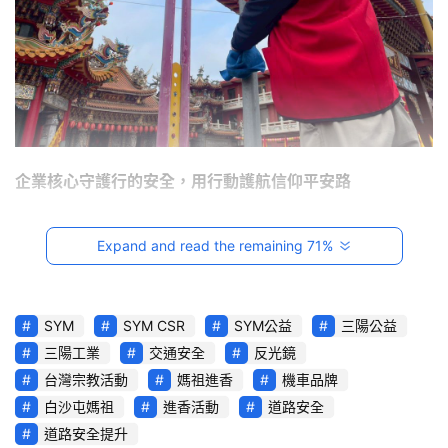
影
音
台
灣
車
與
企業核心守護行的安全，用行動護航信仰平安路
生
活
三陽工業董事長吳清源表示：「媽祖信仰是穩定人心的慈悲
獎
Expand and read the remaining 71%
力量，而三陽工業則致力於守護大眾『行』的安全。志工擦
拭反光鏡，就是希望在每一個轉角處，為大眾點亮進香之
跨
路，讓信仰的溫暖與安全的保障，在進香路上始終相隨」
界
SYM
SYM CSR
SYM公益
三陽公益
玩
三陽工業
交通安全
反光鏡
六輪全動員！「鏡」善「鏡」美  護航37萬信眾
C
台灣宗教活動
媽祖進香
機車品牌
A
白沙屯媽祖
進香活動
道路安全
拱天宮總幹事陳春發對此義舉表示高度肯定：「白沙屯媽祖
R
道路安全提升
綜
進香是一條充滿愛與奉獻之路，非常感謝三陽工業多年來的