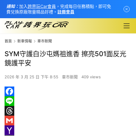
通知：
加入
跨界玩Car會員
，完成每日任務積點，即可免
費兌換原廠限量精品好禮。
註冊會員
首頁
新車情報
車市新聞
SYM守護白沙屯媽祖進香 擦亮501面反光
鏡護平安
2026 年 3 月 25 日 下午 8:55
車市新聞
409 views
F
首
a
L
頁
c
i
T
e
n
h
G
新