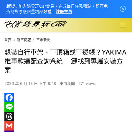
通知：
加入
跨界玩Car會員
，完成每日任務積點，即可免
費兌換原廠限量精品好禮。
註冊會員
首頁
新車情報
車市新聞
想裝自行車架、車頂箱或車邊帳？YAKIMA
推車款適配查詢系統 一鍵找到專屬安裝方
案
2026 年 6 月 18 日 下午 8:48
車市新聞
271 views
F
a
L
首
頁
c
i
T