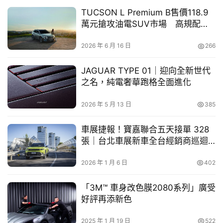
TUCSON L Premium B售價118.9
買
萬元搶攻油電SUV市場 高規配備
車
帶動銷售占比突破四成
幫
2026 年 6 月 16 日
266
幫
忙
JAGUAR TYPE 01｜迎向全新世代
露營、單車族開車想載裝備，先查車頂架方案
之名，純電奢華跑格全面進化
跨
台灣版查詢系統導入在地化數據，涵蓋多家汽車品牌與百餘
界
2026 年 5 月 13 日
385
筆適配資料，其中，今年國內熱銷車款 Toyota Corolla 
玩
Cross、RAV4、Ford Territory、Honda CR-V、HR-V，以
C
車展捷報！寶嘉聯合五天接單 328
A
及露營族愛用的改裝車種 CMC J Space 與 Toyota Town 
張｜台北車展新車全台經銷商巡迴
R
展示即刻登場
Ace，皆有專車專用的安裝方案。只要先安裝好車頂架，完
2026 年 1 月 6 日
402
成行照變更，就可安全合法的安裝YAKIMA全系列的戶外裝
備，包括車邊帳、車頂箱、自行車架、衝浪板架等。
「3M™ 車身改色膜2080系列」廣受
好評再添新色
YAKIMA 表示，台灣部分車款的車頂樣式與海外版本有所不
同，因此建置當地的資料庫很重要，未來將持續擴充，涵蓋
2025 年 1 月 19 日
522