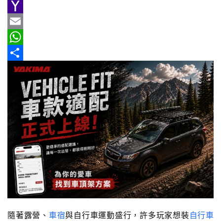
e
n
h
G
新
b
e
r
m
Y
車
o
e
a
a
E
情
報
o
a
i
h
m
W
k
d
l
o
a
h
分
車
s
o
i
a
享
輛
M
l
t
空
間
a
s
實
i
A
測
l
p
p
汽
車
／
機
車
隨著露營、
車宿
與自行車運動盛行，許多玩家想裝
自行車