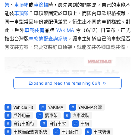
試
架
、
車頂箱
或
車邊帳
時，最先遇到的問題是，自己的車能不
駕
能裝
車頂架
？車頂架固定於車頂上，而國內車款規格複雜，
影
同一車型常因年份或配備差異，衍生出不同的車頂樣式。對
音
此，戶外
車載裝備
品牌 
YAKIMA
 今（6/17）日宣布，正式
推出台灣版
車款適配查詢系統
，讓車主知道自己的車款是否
台
有安裝方案，只要安裝好車頂架，就能安裝各種車載裝備。
灣
車
與
生
活
獎
Expand and read the remaining 66%
跨
界
Vehicle Fit
YAKIMA
YAKIMA台灣
玩
戶外用品
攜車架
汽車改裝
C
自行車旅行
自行車架
車宿
A
車款適配查詢系統
車用配件
車載裝備