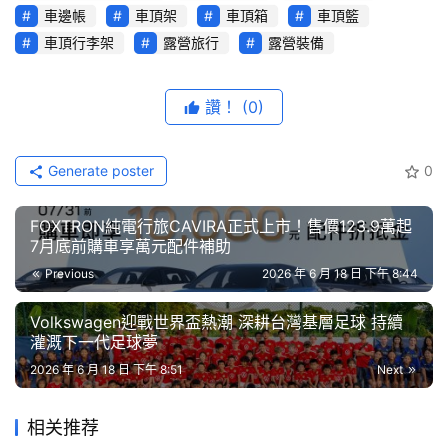
R
車邊帳
車頂架
車頂箱
車頂籃
綜
車頂行李架
露營旅行
露營裝備
藝
節
目
讚！
(0)
口
Generate poster
0
碑
中
FOXTRON純電行旅CAVIRA正式上市！售價123.9萬起
古
7月底前購車享萬元配件補助
車
行
Previous
2026 年 6 月 18 日 下午 8:44
Volkswagen迎戰世界盃熱潮 深耕台灣基層足球 持續
百
灌溉下一代足球夢
大
2026 年 6 月 18 日 下午 8:51
Next
中
古
車
相关推荐