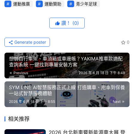
綜
運動推廣
運動贊助
青少年足球
藝
節
讚！
(0)
目
口
Generate poster
0
碑
隨著 2026 FIFA World Cup 火熱開踢，全球足球熱潮再度
中
想裝自行車架、車頂箱或車邊帳？YAKIMA推車款適配
古
席捲世界各地。足球不僅是全球最受歡迎的運動之一，更是
查詢系統 一鍵找到專屬安裝方案
車
一項能夠跨越語言、文化與國界，凝聚無數人熱情與夢想的
Previous
2026 年 6 月 18 日 下午 8:48
行
運動。對 Volkswagen 而言，足球所代表的團隊合作、追
SYM LINE AI智慧服務正式上線 打造購車、用車到保養
求卓越與勇於突破的精神，也正是品牌長期以來所秉持的重
一站式智慧服務體驗
百
要核心價值。
大
2026 年 6 月 18 日 下午 8:55
Next
中
多年來，Volkswagen 持續投入足球運動發展，透過與德國
古
相关推荐
足球協會（DFB）合作，以及支持多項國際足球賽事，積極
車
推動足球文化與運動精神的普及。隨著 2026 FIFA World 
2026 台北新車暨新能源車大展 登