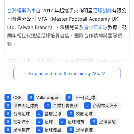
駕
台灣福斯汽車
自 2017 年起攜手英商明星
足球訓練
有限公
影
音
司台灣分公司 MFA（Master Football Academy UK
Ltd. Taiwan Branch），深耕兒童及
青少年足球
教育，鼓
台
勵年輕世代透過足球培養自信、團隊合作精神與國際視
灣
野。
車
與
位於台北市北投區的
福斯汽車
足球運動場（Volkswagen
生
Football Park）完成全面升級，以更安全舒適的專業場
活
Expand and read the remaining 73%
域支持全年訓練與賽事需求，持續為
台灣足球
發展扎根。
獎
跨
CSR
Volkswagen
下一代足球
界
世界盃足球賽
企業社會責任
台灣福斯汽車
玩
台灣足球
基層足球
校園足球
C
福斯汽車
足球
足球培育
足球夢想
A
足球教育
足球發展
足球訓練
R