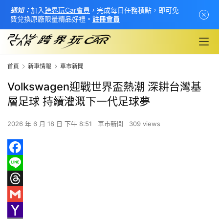
通知：
加入
跨界玩Car會員
，完成每日任務積點，即可免
費兌換原廠限量精品好禮。
註冊會員
首頁
新車情報
車市新聞
Volkswagen迎戰世界盃熱潮 深耕台灣基
層足球 持續灌溉下一代足球夢
2026 年 6 月 18 日 下午 8:51
車市新聞
309 views
F
a
L
首
c
i
T
頁
e
n
h
G