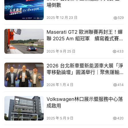
Cup 將於加拿大、墨西哥與美國盛大舉行，Volkswagen 
買
場倒數
亦持續深化於北美足球領域的投入。足球不只是競技，更是
車
2025 年 12 月 23 日
529
幫
一種能夠激勵人們挑戰自我、凝聚社群與創造正向影響力的
幫
重要力量；因此Volkswagen的投入不僅限於國家隊或國際
Maserati GT2 歐洲聯賽再封王！蟬
忙
賽事，更延伸至職業聯賽、社區足球計畫以及球員成長故
聯 2025 Am 組冠軍 續寫義式賽道
事。
榮耀傳奇
跨
2025 年 9 月 25 日
433
界
玩
2026 台北新車暨新能源車大展「淨
C
零移動論壇」圓滿舉行｜聚焦運輸
A
部門淨零轉型
R
2026 年 1 月 4 日
414
Volkswagen林口展示暨服務中心落
成啟用
2025 年 5 月 9 日
420