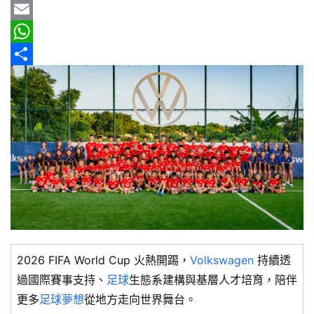
b
e
r
m
Y
新
車
o
e
a
a
E
情
o
a
i
h
m
W
報
k
d
l
o
a
h
分
s
o
i
a
享
車
輛
M
l
t
空
a
s
間
i
A
實
測
l
p
p
汽
車
／
2026 FIFA World Cup 火熱開踢，
Volkswagen
持續透
機
過國際賽事支持、
足球
生態系建構與基層人才培育，陪伴
車
更多
足球夢想
從地方走向世界舞台。
試