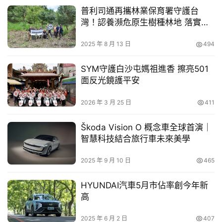
本次研習會集結全國
消防單位
與產官學專家，聚焦氫燃料電
買
普利司通再攜林業保育署守護台
池巴士火災搶救、事故調查、氫氣儲存安全、燃料電池特性
車
灣！認養瀕危原生樹種林地 落實企
幫
業永續行動
與車載系統架構等議題。南陽實業除提供Hyundai ELEC 
2025 年 8 月 13 日
494
幫
CITY FCEV實車展示外，也從車輛設計角度說明儲氫系統
忙
配置、氫氣偵測機制、高壓電防護與緊急安全設計，讓第一
SYM守護白沙屯媽祖進香 擦亮501
線消防人員能以實車為基礎，建立更具體且可操作的救災判
面反光鏡護平安
跨
斷。
界
2026 年 3 月 25 日
411
玩
C
Škoda Vision O 概念車全球首演｜
A
智慧科技結合旅行車未來美學
R
2025 年 9 月 10 日
465
HYUNDAI汽車5月市佔率創今年新
高
2025 年 6 月 2 日
407