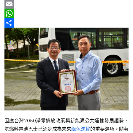
b
e
r
m
Y
新
車
o
e
a
a
E
情
o
a
i
h
m
W
報
k
d
l
o
a
h
分
s
o
i
a
享
車
輛
M
l
t
空
a
s
間
i
A
實
測
l
p
p
汽
車
／
機
因應台灣2050淨零排放政策與新能源公共運輸發展趨勢，
車
氫燃料電池巴士已逐步成為未來
綠色運輸
的重要選項。隨著
試