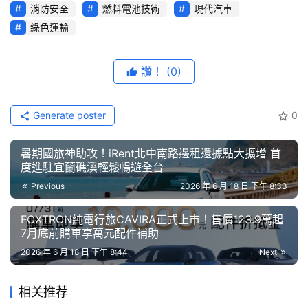
消防安全
燃料電池技術
現代汽車
綜
藝
綠色運輸
節
目
讚！
(0)
口
碑
Generate poster
0
從車輛展示走向安全教育　南陽實業扮演氫能在地化推進關
中
鍵角色
古
暑期國旅神助攻！iRent北中南路邊租還據點大擴增 首
車
度進駐宜蘭礁溪輕鬆暢遊全台
氫能公共運輸的推進，不僅需要成熟的車輛產品與基礎建
行
Previous
2026 年 6 月 18 日 下午 8:33
設，更需要建立安全知識、事故應變與社會信任。相較於過
去HYUNDAI ELEC CITY FCEV在國內以淨零公共運輸、示
百
FOXTRON純電行旅CAVIRA正式上市！售價123.9萬起
範運行與試乘體驗為主要溝通重點，此次南陽實業進一步將
7月底前購車享萬元配件補助
大
角色延伸至「技術知識傳遞」與「救災安全教育」，透過與
中
2026 年 6 月 18 日 下午 8:44
Next
消防、學術及產業單位的跨領域合作，協助台灣提前建立氫
古
車
能運具導入後所需的安全應變基礎。
相关推荐