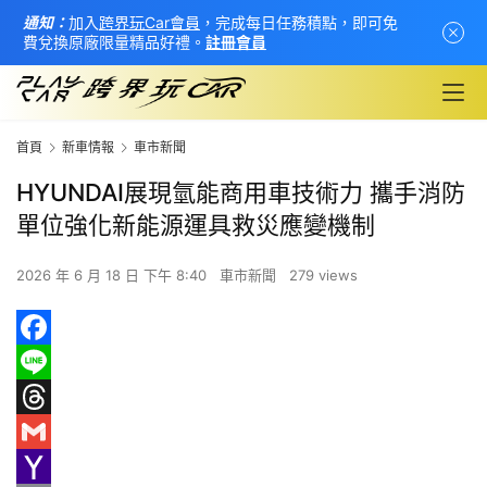
通知：
加入
跨界玩Car會員
，完成每日任務積點，即可免
費兌換原廠限量精品好禮。
註冊會員
首頁
新車情報
車市新聞
HYUNDAI展現氫能商用車技術力 攜手消防
單位強化新能源運具救災應變機制
2026 年 6 月 18 日 下午 8:40
車市新聞
279 views
F
a
L
首
c
i
T
頁
e
n
h
G