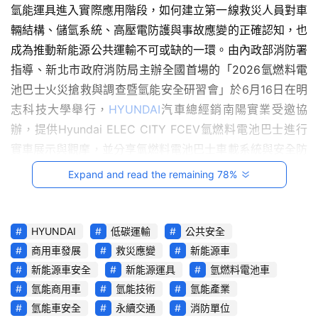
氫能運具進入實際應用階段，如何建立第一線救災人員對車
駕
影
輛結構、儲氫系統、高壓電防護與事故應變的正確認知，也
音
成為推動新能源公共運輸不可或缺的一環。由內政部消防署
指導、新北市政府消防局主辦全國首場的「2026氫燃料電
台
池巴士火災搶救與調查暨氫能安全研習會」於6月16日在明
灣
志科技大學舉行，
HYUNDAI
汽車總經銷南陽實業受邀協
車
辦，提供Hyundai ELEC CITY FCEV氫燃料電池巴士進行
與
實車展示與觀摩，並分享氫燃料電池巴士車載系統與安全防
生
護機制，協助消防人員掌握
新能源運具
救災應變
重點。
活
Expand and read the remaining 78%
獎
跨
HYUNDAI
低碳運輸
公共安全
界
商用車發展
救災應變
新能源車
玩
新能源車安全
新能源運具
氫燃料電池車
C
氫能商用車
氫能技術
氫能產業
A
氫能車安全
永續交通
消防單位
R